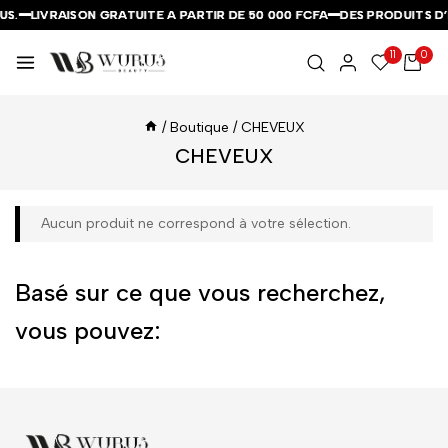
US.
US.
US.
LIVRAISON GRATUITE A PARTIR DE 50 000 FCFA
LIVRAISON GRATUITE A PARTIR DE 50 000 FCFA
LIVRAISON GRATUITE A PARTIR DE 50 000 FCFA
DES PRODUITS D’
DES PRODUITS D’
DES PRODUITS D’
11
0
/
Boutique
/
CHEVEUX
CHEVEUX
Aucun produit ne correspond à votre sélection.
Basé sur ce que vous recherchez,
vous pouvez: