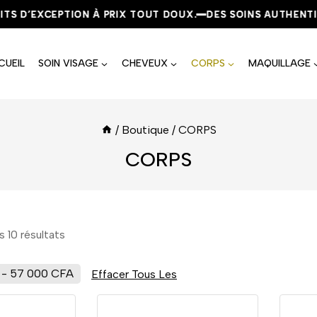
 D’EXCEPTION À PRIX TOUT DOUX.
 D’EXCEPTION À PRIX TOUT DOUX.
 D’EXCEPTION À PRIX TOUT DOUX.
DES SOINS AUTHENTIQUE
DES SOINS AUTHENTIQUE
DES SOINS AUTHENTIQUE
CUEIL
SOIN VISAGE
CHEVEUX
CORPS
MAQUILLAGE
/
Boutique
/
CORPS
CORPS
es
10
résultats
-
57 000
CFA
Effacer Tous Les