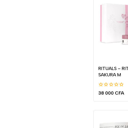
RITUALS – RI
SAKURA M
0
38 000
CFA
de
5