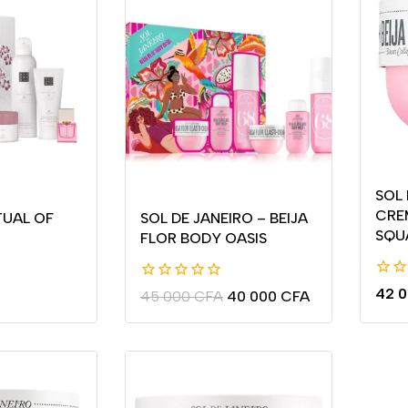
SOL 
CRE
TUAL OF
SOL DE JANEIRO – BEIJA
SQU
FLOR BODY OASIS
0
0
42 
45 000
CFA
40 000
CFA
de
de
5
5