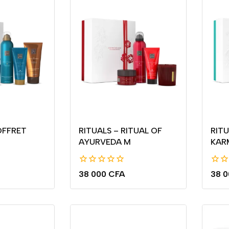
OFFRET
RITUALS – RITUAL OF
RITU
AYURVEDA M
KAR
0
0
38 000
CFA
38 
de
de
5
5