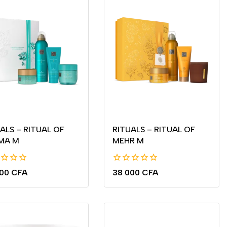
ALS – RITUAL OF
RITUALS – RITUAL OF
MA M
MEHR M
0
000
CFA
38 000
CFA
de
5