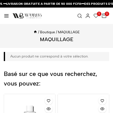
.
.
.
LIVRAISON GRATUITE A PARTIR DE 50 000 FCFA
LIVRAISON GRATUITE A PARTIR DE 50 000 FCFA
LIVRAISON GRATUITE A PARTIR DE 50 000 FCFA
DES PRODUITS D’E
DES PRODUITS D’E
DES PRODUITS D’E
11
0
/
Boutique
/
MAQUILLAGE
MAQUILLAGE
Aucun produit ne correspond à votre sélection.
Basé sur ce que vous recherchez,
vous pouvez: