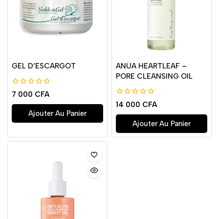
GEL D’ESCARGOT
ANUA HEARTLEAF –
PORE CLEANSING OIL
0
7 000
CFA
de
0
14 000
CFA
5
de
Ajouter Au Panier
5
Ajouter Au Panier