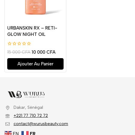
URBANSKIN RX – RETI-
GLOW NIGHT OIL
0
15 000
CFA
10 000
CFA
de
5
Ajouter Au Panier
Dakar, Sénégal
+221 77 710 72 72
contact@wurusbeauty.com
EN
FR