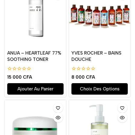
ANUA – HEARTLEAF 77%
YVES ROCHER – BAINS
SOOTHING TONER
DOUCHE
0
0
15 000
CFA
8 000
CFA
de
de
5
5
Ajouter Au Panier
Choix Des Options