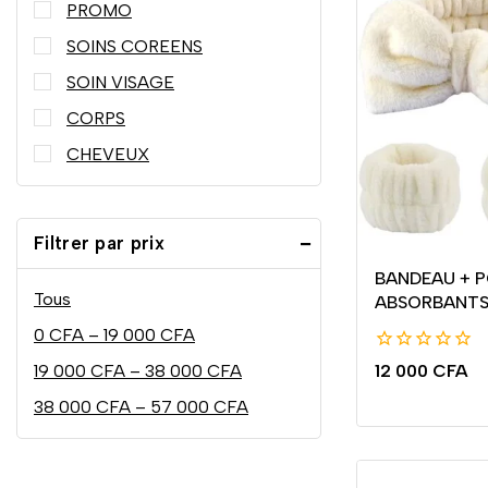
PROMO
SOINS COREENS
SOIN VISAGE
CORPS
CHEVEUX
Filtrer par prix
BANDEAU + 
Tous
ABSORBANT
0
CFA
–
19 000
CFA
0
19 000
CFA
–
38 000
CFA
12 000
CFA
de
38 000
CFA
–
57 000
CFA
5