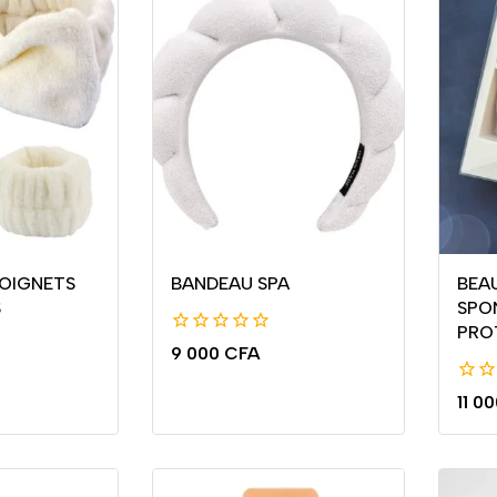
POIGNETS
BANDEAU SPA
BEA
S
SPO
PRO
0
9 000
CFA
de
5
0
11 0
de
5