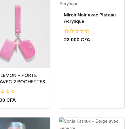
Miroir Noir avec Plateau
Acrylique
0
23 000
CFA
de
5
ULEMON – PORTE
 AVEC 2 POCHETTES
000
CFA