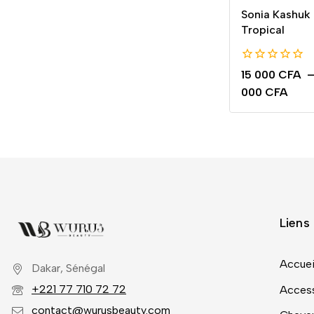
Sonia Kashuk
Tropical
0
15 000
CFA
de
000
CFA
5
Liens 
Accuei
Dakar, Sénégal
+221 77 710 72 72
Access
contact@wurusbeauty.com