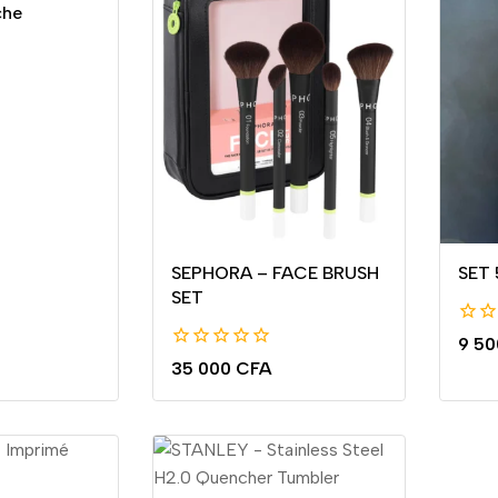
che
SEPHORA – FACE BRUSH
SET
SET
0
9 5
de
0
35 000
CFA
5
de
5