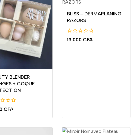
BLISS – DERMAPLANING
RAZORS
0
13 000
CFA
de
5
UTY BLENDER
NGES + COQUE
TECTION
00
CFA