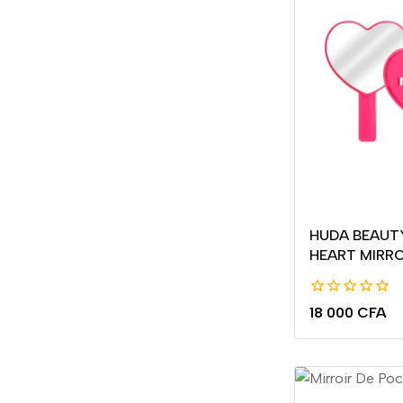
HUDA BEAUT
HEART MIRR
0
18 000
CFA
de
5