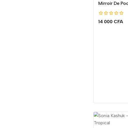
Mirroir De Po
0
14 000
CFA
de
5