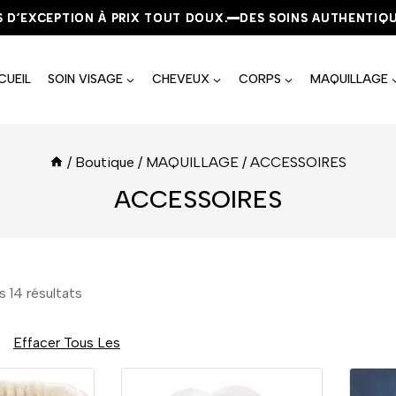
EXCEPTION À PRIX TOUT DOUX.
EXCEPTION À PRIX TOUT DOUX.
EXCEPTION À PRIX TOUT DOUX.
DES SOINS AUTHENTIQUES, 
DES SOINS AUTHENTIQUES, 
DES SOINS AUTHENTIQUES, 
CUEIL
SOIN VISAGE
CHEVEUX
CORPS
MAQUILLAGE
/
Boutique
/
MAQUILLAGE
/
ACCESSOIRES
ACCESSOIRES
es
14
résultats
Effacer Tous Les