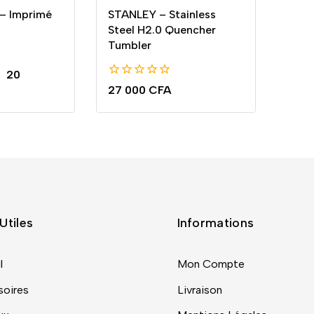
 – Imprimé
STANLEY – Stainless
Steel H2.0 Quencher
Tumbler
–
20
0
27 000
CFA
de
5
Utiles
Informations
l
Mon Compte
oires
Livraison