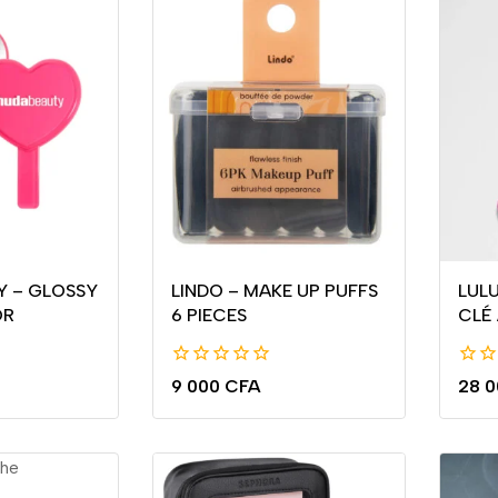
Y – GLOSSY
LINDO – MAKE UP PUFFS
LUL
OR
6 PIECES
CLÉ
0
0
9 000
CFA
28 
de
de
5
5