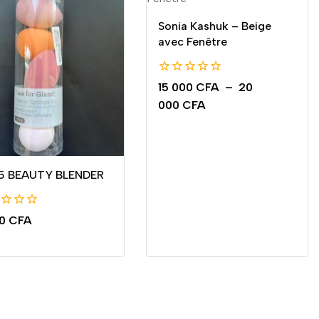
Sonia Kashuk – Beige
avec Fenêtre
0
15 000
CFA
–
20
de
000
CFA
5
 5 BEAUTY BLENDER
00
CFA