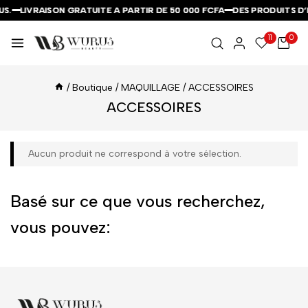
S.
S.
S.
LIVRAISON GRATUITE A PARTIR DE 50 000 FCFA
LIVRAISON GRATUITE A PARTIR DE 50 000 FCFA
LIVRAISON GRATUITE A PARTIR DE 50 000 FCFA
DES PRODUITS D’
DES PRODUITS D’
DES PRODUITS D’
11
0
/
Boutique
/
MAQUILLAGE
/
ACCESSOIRES
ACCESSOIRES
Aucun produit ne correspond à votre sélection.
Basé sur ce que vous recherchez,
vous pouvez: