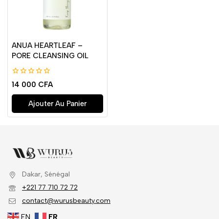
ANUA HEARTLEAF –
PORE CLEANSING OIL
0
14 000
CFA
de
5
Ajouter Au Panier
Dakar, Sénégal
+221 77 710 72 72
contact@wurusbeauty.com
EN
FR