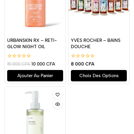
URBANSKIN RX – RETI-
YVES ROCHER – BAINS
GLOW NIGHT OIL
DOUCHE
0
0
15 000
CFA
10 000
CFA
8 000
CFA
de
de
5
5
Ajouter Au Panier
Choix Des Options