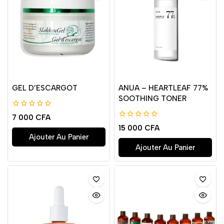
GEL D’ESCARGOT
ANUA – HEARTLEAF 77%
SOOTHING TONER
0
7 000
CFA
de
0
15 000
CFA
5
de
Ajouter Au Panier
5
Ajouter Au Panier