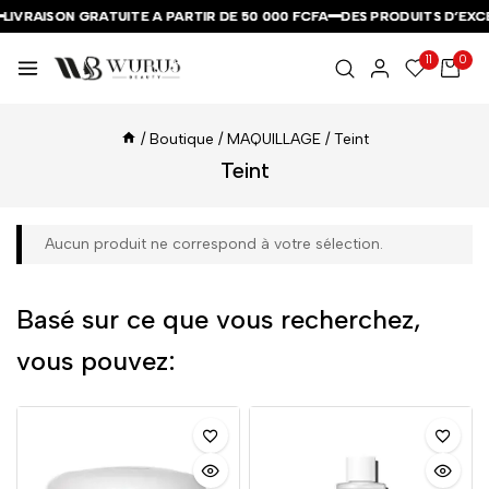
LIVRAISON GRATUITE A PARTIR DE 50 000 FCFA
LIVRAISON GRATUITE A PARTIR DE 50 000 FCFA
LIVRAISON GRATUITE A PARTIR DE 50 000 FCFA
DES PRODUITS D’EXCE
DES PRODUITS D’EXCE
DES PRODUITS D’EXCE
11
0
/
Boutique
/
MAQUILLAGE
/
Teint
Teint
Aucun produit ne correspond à votre sélection.
Basé sur ce que vous recherchez,
vous pouvez: