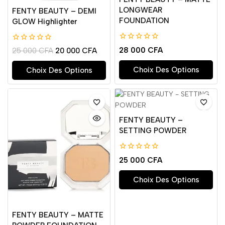
LONGWEAR
FENTY BEAUTY – DEMI
FOUNDATION
GLOW Highlighter
0
0
28 000
CFA
25 000
CFA
20 000
CFA
de
de
5
5
Choix Des Options
Choix Des Options
FENTY BEAUTY –
SETTING POWDER
0
25 000
CFA
de
5
Choix Des Options
FENTY BEAUTY – MATTE