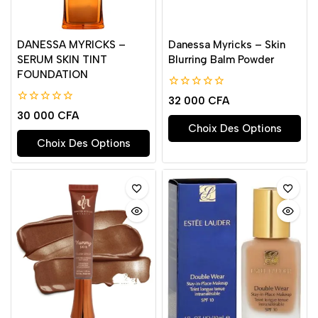
DANESSA MYRICKS –
Danessa Myricks – Skin
SERUM SKIN TINT
Blurring Balm Powder
FOUNDATION
0
32 000
CFA
de
0
30 000
CFA
5
de
Choix Des Options
5
Choix Des Options