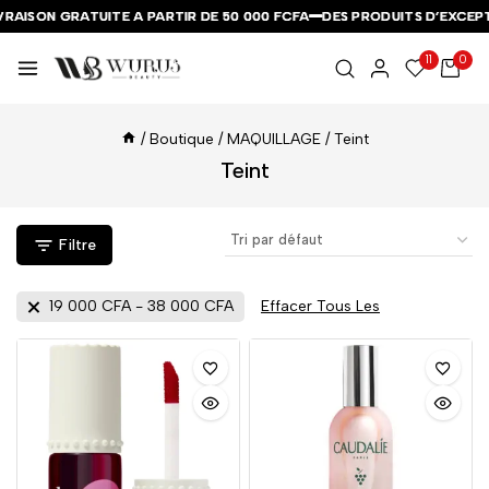
AISON GRATUITE A PARTIR DE 50 000 FCFA
AISON GRATUITE A PARTIR DE 50 000 FCFA
AISON GRATUITE A PARTIR DE 50 000 FCFA
DES PRODUITS D’EXCEPTIO
DES PRODUITS D’EXCEPTIO
DES PRODUITS D’EXCEPTIO
11
0
/
Boutique
/
MAQUILLAGE
/
Teint
Teint
Filtre
19 000
CFA
-
38 000
CFA
Effacer Tous Les