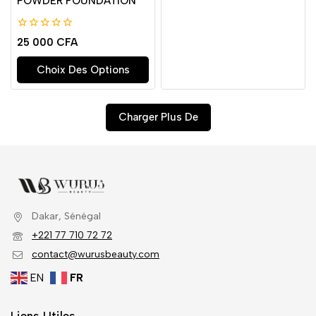
POWDER FOUNDATION
0
25 000
CFA
de
5
Choix Des Options
Charger Plus De
Dakar, Sénégal
+221 77 710 72 72
contact@wurusbeauty.com
EN
FR