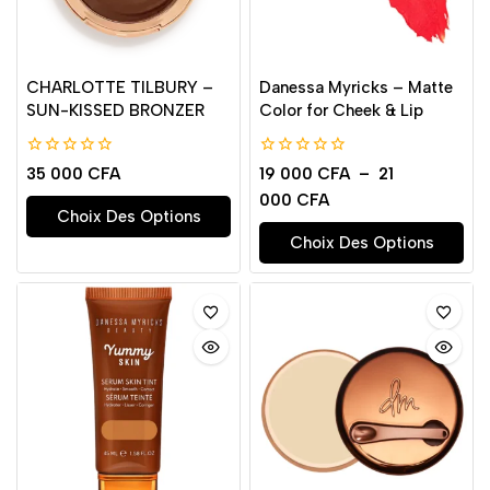
CHARLOTTE TILBURY –
Danessa Myricks – Matte
SUN-KISSED BRONZER
Color for Cheek & Lip
0
0
35 000
CFA
19 000
CFA
–
21
de
de
000
CFA
5
5
Choix Des Options
Choix Des Options