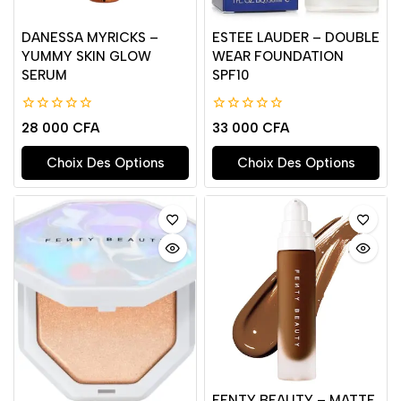
DANESSA MYRICKS –
ESTEE LAUDER – DOUBLE
YUMMY SKIN GLOW
WEAR FOUNDATION
SERUM
SPF10
0
0
28 000
CFA
33 000
CFA
de
de
5
5
Choix Des Options
Choix Des Options
FENTY BEAUTY – MATTE