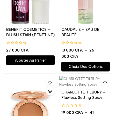
BENEFIT COSMETICS –
CAUDALIE – EAU DE
BLUSH STAIN (BENETINT)
BEAUTÉ
0
0
27 000
CFA
13 000
CFA
–
26
de
de
000
CFA
5
5
Ajouter Au Panier
Choix Des Options
CHARLOTTE TILBURY –
Flawless Setting Spray
0
19 000
CFA
–
41
de