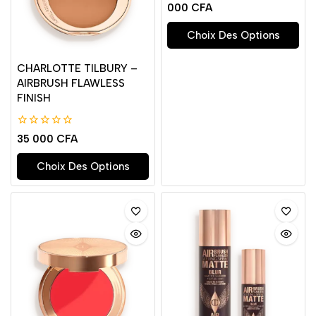
000
CFA
5
Choix Des Options
CHARLOTTE TILBURY –
AIRBRUSH FLAWLESS
FINISH
0
35 000
CFA
de
5
Choix Des Options