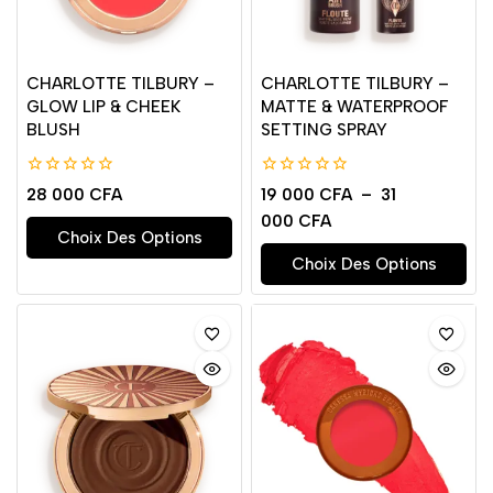
CHARLOTTE TILBURY –
CHARLOTTE TILBURY –
GLOW LIP & CHEEK
MATTE & WATERPROOF
BLUSH
SETTING SPRAY
0
0
28 000
CFA
19 000
CFA
–
31
de
de
000
CFA
5
5
Choix Des Options
Choix Des Options