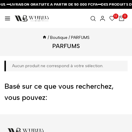
US.
US.
US.
LIVRAISON GRATUITE A PARTIR DE 50 000 FCFA
LIVRAISON GRATUITE A PARTIR DE 50 000 FCFA
LIVRAISON GRATUITE A PARTIR DE 50 000 FCFA
DES PRODUITS D
DES PRODUITS D
DES PRODUITS D
12
0
/
Boutique
/
PARFUMS
PARFUMS
Aucun produit ne correspond à votre sélection.
Basé sur ce que vous recherchez,
vous pouvez: