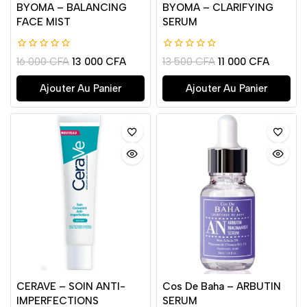
BYOMA – BALANCING
BYOMA – CLARIFYING
FACE MIST
SERUM
0
0
16 000
CFA
13 000
CFA
13 500
CFA
11 000
CFA
de
de
5
5
Ajouter Au Panier
Ajouter Au Panier
CERAVE – SOIN ANTI-
Cos De Baha – ARBUTIN
IMPERFECTIONS
SERUM