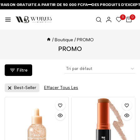
AISON GRATUITE A PARTIR DE 50 000 FCFA
AISON GRATUITE A PARTIR DE 50 000 FCFA
AISON GRATUITE A PARTIR DE 50 000 FCFA
DES PRODUITS D’EXCEPTI
DES PRODUITS D’EXCEPTI
DES PRODUITS D’EXCEPTI
11
0
/
Boutique
/
PROMO
PROMO
Filtre
Best-Seller
Effacer Tous Les