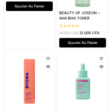
5
Ajouter Au Panier
BEAUTY OF JOSEON –
AHA BHA TONER
0
14 000
CFA
12 000
CFA
de
5
Ajouter Au Panier