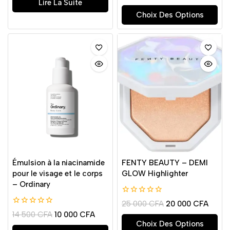
Lire La Suite
Choix Des Options
Émulsion à la niacinamide
FENTY BEAUTY – DEMI
pour le visage et le corps
GLOW Highlighter
– Ordinary
0
25 000
CFA
20 000
CFA
de
0
14 500
CFA
10 000
CFA
5
de
Choix Des Options
5