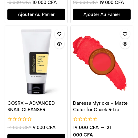
0
0
15 000
CFA
10 000
CFA
22 000
CFA
19 000
CFA
de
de
5
5
Ajouter Au Panier
Ajouter Au Panier
COSRX – ADVANCED
Danessa Myricks – Matte
SNAIL CLEANSER
Color for Cheek & Lip
0
0
14 000
CFA
9 000
CFA
19 000
CFA
–
21
de
de
000
CFA
5
5