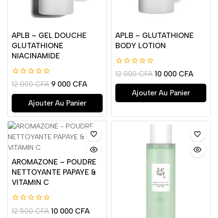
APLB – GEL DOUCHE
APLB – GLUTATHIONE
GLUTATHIONE
BODY LOTION
NIACINAMIDE
0
12 000
CFA
10 000
CFA
de
0
12 000
CFA
9 000
CFA
5
de
Ajouter Au Panier
5
Ajouter Au Panier
AROMAZONE – POUDRE
NETTOYANTE PAPAYE &
VITAMIN C
0
12 500
CFA
10 000
CFA
de