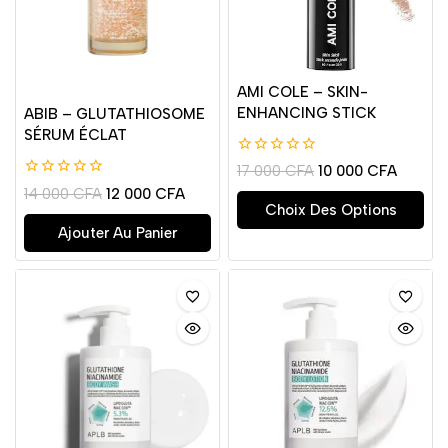
AMI COLE – SKIN-
ENHANCING STICK
ABIB – GLUTATHIOSOME
SÉRUM ÉCLAT
0
17 000
CFA
10 000
CFA
de
0
14 000
CFA
12 000
CFA
5
de
Choix Des Options
5
Ajouter Au Panier