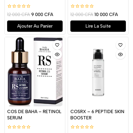
0
0
12 000
CFA
9 000
CFA
12 000
CFA
10 000
CFA
de
de
5
5
Ajouter Au Panier
Lire La Suite
COS DE BAHA – RETINOL
COSRX – 6 PEPTIDE SKIN
SERUM
BOOSTER