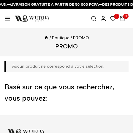
US.
US.
US.
LIVRAISON GRATUITE A PARTIR DE 50 000 FCFA
LIVRAISON GRATUITE A PARTIR DE 50 000 FCFA
LIVRAISON GRATUITE A PARTIR DE 50 000 FCFA
DES PRODUITS D
DES PRODUITS D
DES PRODUITS D
11
0
/
Boutique
/
PROMO
PROMO
Aucun produit ne correspond à votre sélection.
Basé sur ce que vous recherchez,
vous pouvez: