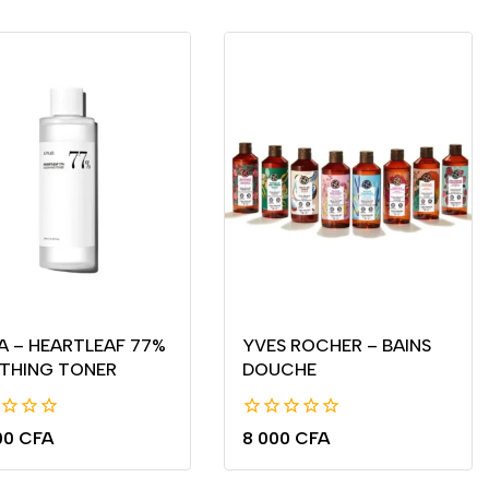
A – HEARTLEAF 77%
YVES ROCHER – BAINS
THING TONER
DOUCHE
0
00
CFA
8 000
CFA
de
5