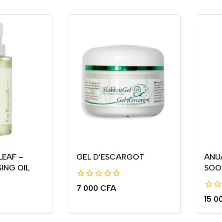
EAF –
GEL D’ESCARGOT
ANU
ING OIL
SOO
0
7 000
CFA
de
0
15 0
5
de
5