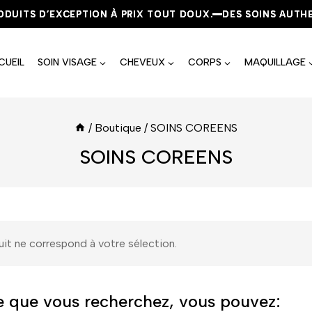
UITS D’EXCEPTION À PRIX TOUT DOUX.
UITS D’EXCEPTION À PRIX TOUT DOUX.
UITS D’EXCEPTION À PRIX TOUT DOUX.
DES SOINS AUTHENT
DES SOINS AUTHENT
DES SOINS AUTHENT
CUEIL
SOIN VISAGE
CHEVEUX
CORPS
MAQUILLAGE
/
Boutique
/
SOINS COREENS
SOINS COREENS
it ne correspond à votre sélection.
e que vous recherchez, vous pouvez: