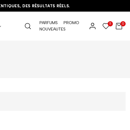
IQUES, DES RÉSULTATS RÉELS.
IQUES, DES RÉSULTATS RÉELS.
IQUES, DES RÉSULTATS RÉELS.
PARFUMS
PROMO
11
0
NOUVEAUTES