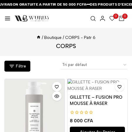
VRAISON GRATUITE A PARTIR DE 50 000 FCFA
VRAISON GRATUITE A PARTIR DE 50 000 FCFA
VRAISON GRATUITE A PARTIR DE 50 000 FCFA
DES PRODUITS D’EXCEPT
DES PRODUITS D’EXCEPT
DES PRODUITS D’EXCEPT
0
0
/
Boutique
/
CORPS
- Patr 6
CORPS
Filtre
GILLETTE – FUSION PRO
MOUSSE À RASER
0
8 000
CFA
de
5