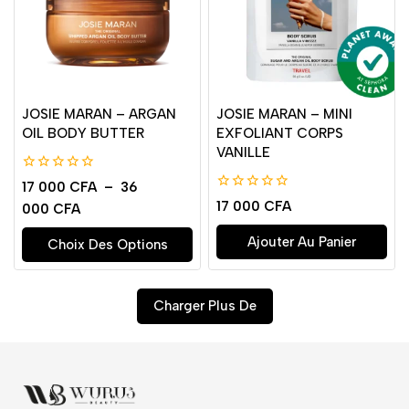
JOSIE MARAN – ARGAN
JOSIE MARAN – MINI
OIL BODY BUTTER
EXFOLIANT CORPS
VANILLE
0
17 000
CFA
–
36
de
0
17 000
CFA
000
CFA
5
de
5
Ajouter Au Panier
Choix Des Options
Charger Plus De