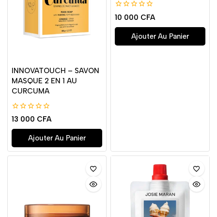
0
10 000
CFA
de
5
Ajouter Au Panier
INNOVATOUCH – SAVON
MASQUE 2 EN 1 AU
CURCUMA
0
13 000
CFA
de
5
Ajouter Au Panier