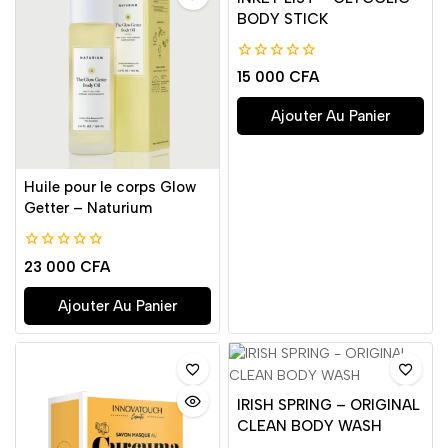
BODY STICK
0
15 000
CFA
de
5
Ajouter Au Panier
Huile pour le corps Glow
Getter – Naturium
0
23 000
CFA
de
5
Ajouter Au Panier
IRISH SPRING – ORIGINAL
CLEAN BODY WASH