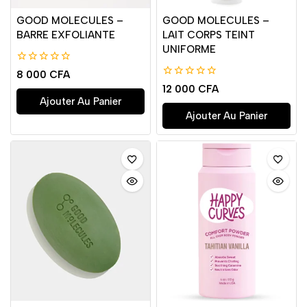
GOOD MOLECULES –
GOOD MOLECULES –
BARRE EXFOLIANTE
LAIT CORPS TEINT
UNIFORME
0
8 000
CFA
de
0
12 000
CFA
5
de
Ajouter Au Panier
5
Ajouter Au Panier