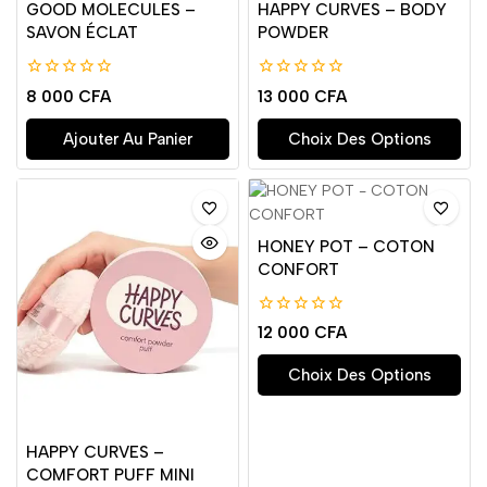
GOOD MOLECULES –
HAPPY CURVES – BODY
SAVON ÉCLAT
POWDER
0
0
8 000
CFA
13 000
CFA
de
de
5
5
Ajouter Au Panier
Choix Des Options
HONEY POT – COTON
CONFORT
0
12 000
CFA
de
5
Choix Des Options
HAPPY CURVES –
COMFORT PUFF MINI