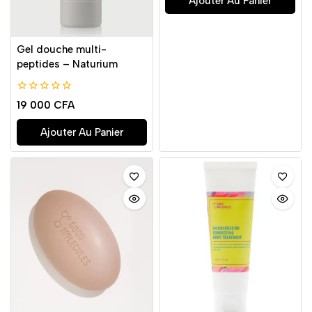
Ajouter Au Panier
Gel douche multi-
peptides – Naturium
0
19 000
CFA
de
5
Ajouter Au Panier