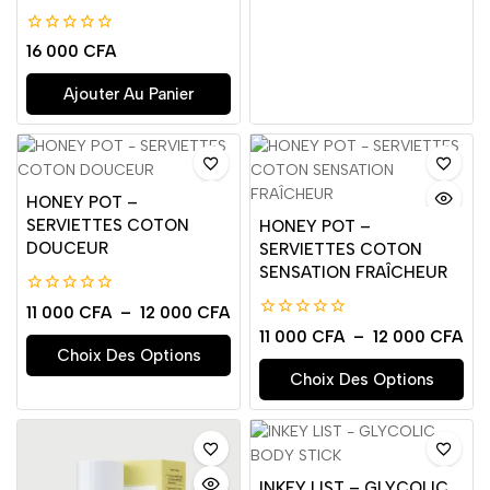
0
16 000
CFA
de
5
Ajouter Au Panier
HONEY POT –
SERVIETTES COTON
HONEY POT –
DOUCEUR
SERVIETTES COTON
SENSATION FRAÎCHEUR
0
11 000
CFA
–
12 000
CFA
de
0
11 000
CFA
–
12 000
CFA
5
de
Choix Des Options
5
Choix Des Options
INKEY LIST – GLYCOLIC