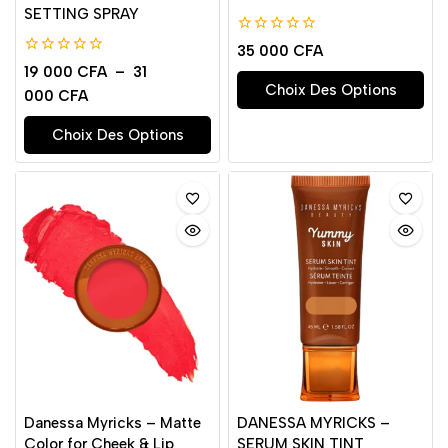
SETTING SPRAY
0
35 000
CFA
de
0
19 000
CFA
–
31
5
de
Choix Des Options
000
CFA
5
Choix Des Options
Danessa Myricks – Matte
DANESSA MYRICKS –
Color for Cheek & Lip
SERUM SKIN TINT