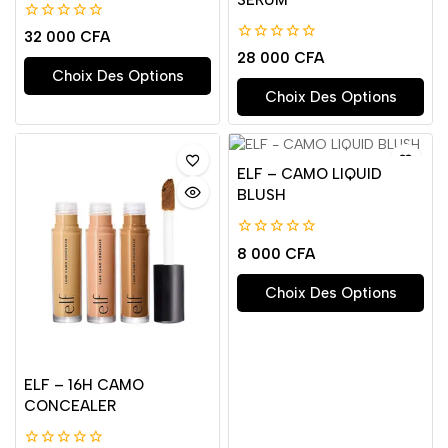
0
32 000
CFA
de
0
28 000
CFA
5
de
Choix Des Options
5
Choix Des Options
ELF – CAMO LIQUID
BLUSH
0
8 000
CFA
de
5
Choix Des Options
ELF – 16H CAMO
CONCEALER