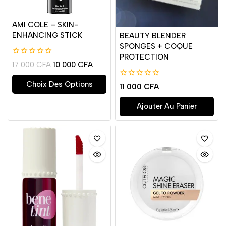
AMI COLE – SKIN-
ENHANCING STICK
BEAUTY BLENDER
SPONGES + COQUE
PROTECTION
0
17 000
CFA
10 000
CFA
de
5
Choix Des Options
0
11 000
CFA
de
5
Ajouter Au Panier