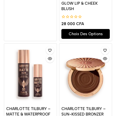
GLOW LIP & CHEEK
BLUSH
0
28 000
CFA
de
5
Choix Des Options
CHARLOTTE TILBURY –
CHARLOTTE TILBURY –
MATTE & WATERPROOF
SUN-KISSED BRONZER