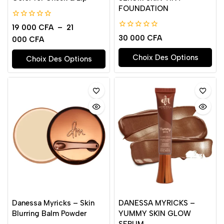
FOUNDATION
0
19 000
CFA
–
21
de
0
30 000
CFA
000
CFA
5
de
5
Choix Des Options
Choix Des Options
Danessa Myricks – Skin
DANESSA MYRICKS –
Blurring Balm Powder
YUMMY SKIN GLOW
SERUM