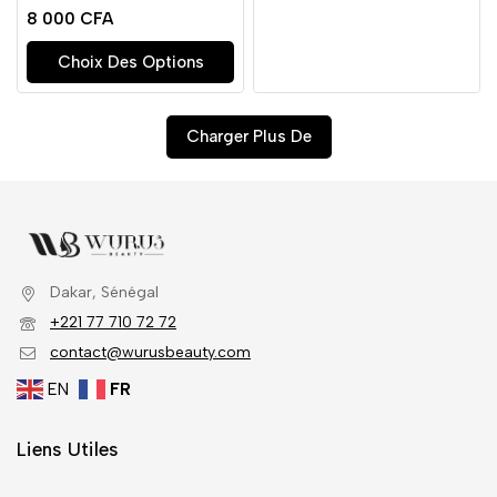
0
8 000
CFA
de
5
Choix Des Options
Charger Plus De
Dakar, Sénégal
+221 77 710 72 72
contact@wurusbeauty.com
EN
FR
Liens Utiles