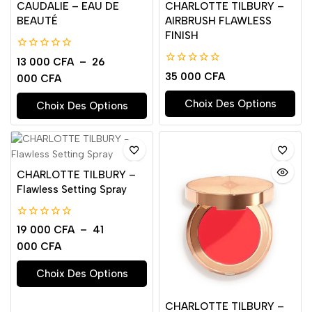
CAUDALIE – EAU DE
CHARLOTTE TILBURY –
BEAUTÉ
AIRBRUSH FLAWLESS
FINISH
0
13 000
CFA
–
26
de
0
35 000
CFA
000
CFA
5
de
5
Choix Des Options
Choix Des Options
CHARLOTTE TILBURY –
Flawless Setting Spray
0
19 000
CFA
–
41
de
000
CFA
5
Choix Des Options
CHARLOTTE TILBURY –