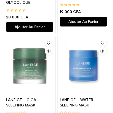
GLYCOLIQUE
0
19 000
CFA
de
0
20 000
CFA
5
de
Ajouter Au Panier
5
Ajouter Au Panier
LANEIGE – CICA
LANEIGE – WATER
SLEEPING MASK
SLEEPING MASK