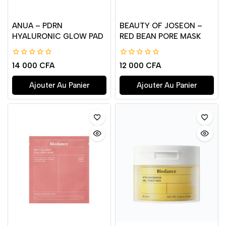
ANUA – PDRN
BEAUTY OF JOSEON –
HYALURONIC GLOW PAD
RED BEAN PORE MASK
0
0
14 000
CFA
12 000
CFA
de
de
5
5
Ajouter Au Panier
Ajouter Au Panier