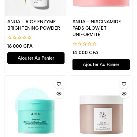
ANUA – RICE ENZYME
ANUA – NIACINAMIDE
BRIGHTENING POWDER
PADS GLOW ET
UNIFORMITÉ
0
16 000
CFA
de
0
14 000
CFA
5
de
Ajouter Au Panier
5
Ajouter Au Panier