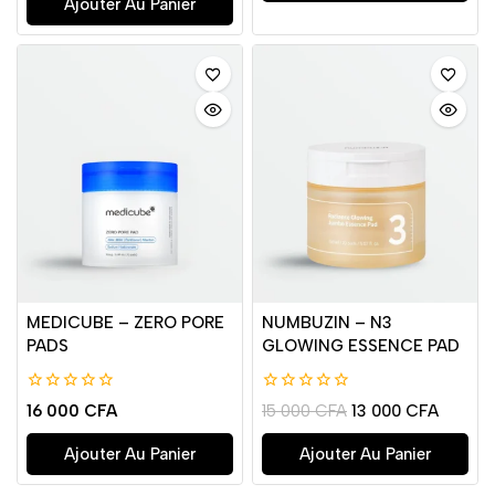
Ajouter Au Panier
MEDICUBE – ZERO PORE
NUMBUZIN – N3
PADS
GLOWING ESSENCE PAD
0
0
16 000
CFA
15 000
CFA
13 000
CFA
de
de
5
5
Ajouter Au Panier
Ajouter Au Panier