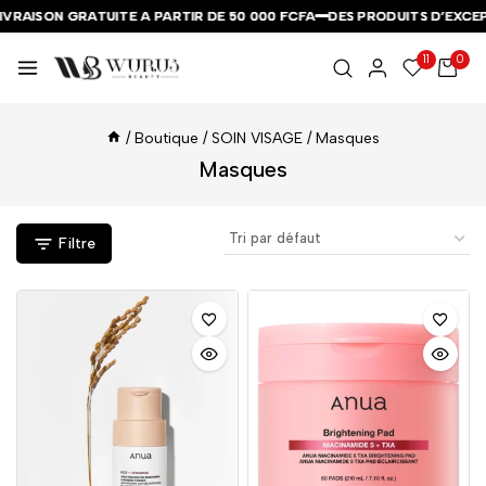
RAISON GRATUITE A PARTIR DE 50 000 FCFA
RAISON GRATUITE A PARTIR DE 50 000 FCFA
RAISON GRATUITE A PARTIR DE 50 000 FCFA
DES PRODUITS D’EXCEPT
DES PRODUITS D’EXCEPT
DES PRODUITS D’EXCEPT
11
0
/
Boutique
/
SOIN VISAGE
/
Masques
Masques
Filtre