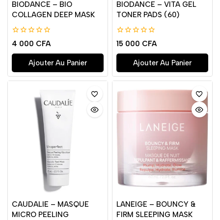
BIODANCE – BIO
BIODANCE – VITA GEL
COLLAGEN DEEP MASK
TONER PADS (60)
0
0
4 000
CFA
15 000
CFA
de
de
5
5
Ajouter Au Panier
Ajouter Au Panier
CAUDALIE – MASQUE
LANEIGE – BOUNCY &
MICRO PEELING
FIRM SLEEPING MASK