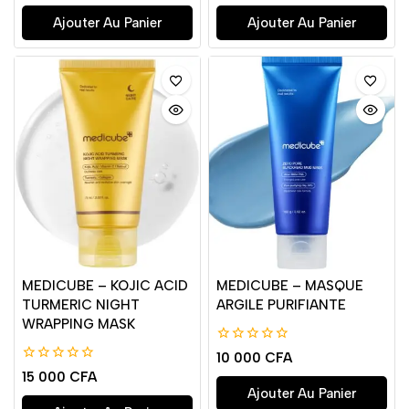
5
5
Ajouter Au Panier
Ajouter Au Panier
MEDICUBE – KOJIC ACID
MEDICUBE – MASQUE
TURMERIC NIGHT
ARGILE PURIFIANTE
WRAPPING MASK
0
10 000
CFA
de
0
15 000
CFA
5
de
Ajouter Au Panier
5