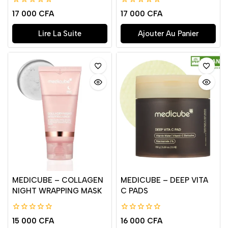
0
0
17 000
CFA
17 000
CFA
de
de
5
5
Lire La Suite
Ajouter Au Panier
MEDICUBE – COLLAGEN
MEDICUBE – DEEP VITA
NIGHT WRAPPING MASK
C PADS
0
0
15 000
CFA
16 000
CFA
de
de