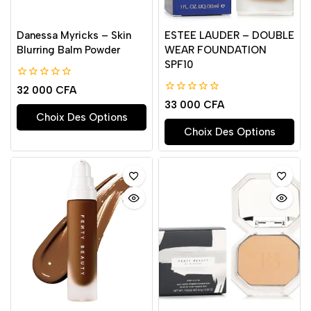
Danessa Myricks – Skin
ESTEE LAUDER – DOUBLE
Blurring Balm Powder
WEAR FOUNDATION
SPF10
0
32 000
CFA
de
0
33 000
CFA
5
de
Choix Des Options
5
Choix Des Options