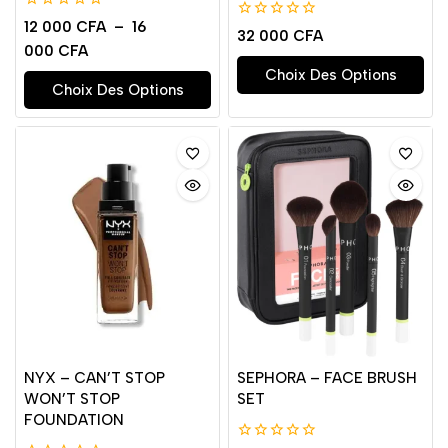
0
12 000
CFA
–
16
0
32 000
CFA
de
de
000
CFA
5
5
Choix Des Options
Choix Des Options
NYX – CAN’T STOP
SEPHORA – FACE BRUSH
WON’T STOP
SET
FOUNDATION