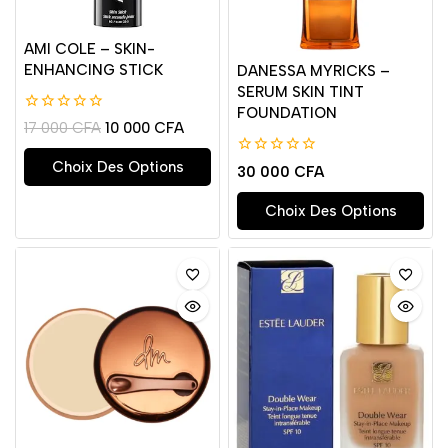
AMI COLE – SKIN-
ENHANCING STICK
DANESSA MYRICKS –
SERUM SKIN TINT
FOUNDATION
0
17 000
CFA
10 000
CFA
de
5
Choix Des Options
0
30 000
CFA
de
5
Choix Des Options