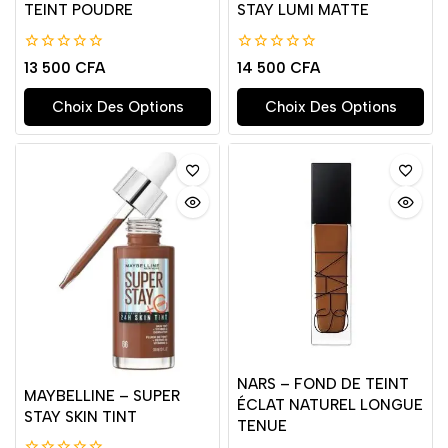
TEINT POUDRE
STAY LUMI MATTE
0
0
13 500
CFA
14 500
CFA
de
de
5
5
Choix Des Options
Choix Des Options
NARS – FOND DE TEINT
MAYBELLINE – SUPER
ÉCLAT NATUREL LONGUE
STAY SKIN TINT
TENUE