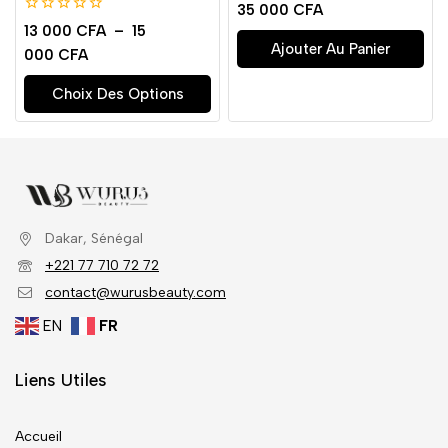
0
35 000
CFA
de
0
13 000
CFA
–
15
5
de
Ajouter Au Panier
000
CFA
5
Choix Des Options
Dakar, Sénégal
+221 77 710 72 72
contact@wurusbeauty.com
EN
FR
Liens Utiles
Accueil