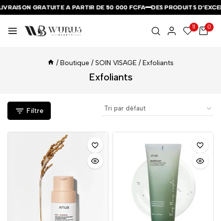
VRAISON GRATUITE A PARTIR DE 50 000 FCFA
VRAISON GRATUITE A PARTIR DE 50 000 FCFA
VRAISON GRATUITE A PARTIR DE 50 000 FCFA
DES PRODUITS D’EXCEPT
DES PRODUITS D’EXCEPT
DES PRODUITS D’EXCEPT
11
0
/
Boutique
/
SOIN VISAGE
/
Exfoliants
Exfoliants
Filtre