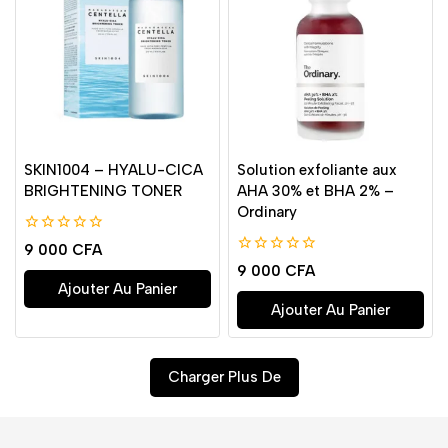
SKIN1004 – HYALU-CICA
Solution exfoliante aux
BRIGHTENING TONER
AHA 30% et BHA 2% –
Ordinary
0
9 000
CFA
de
0
9 000
CFA
5
de
Ajouter Au Panier
5
Ajouter Au Panier
Charger Plus De