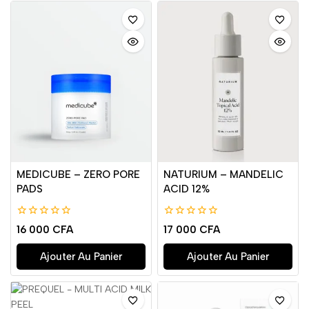
MEDICUBE – ZERO PORE
NATURIUM – MANDELIC
PADS
ACID 12%
0
0
16 000
CFA
17 000
CFA
de
de
5
5
Ajouter Au Panier
Ajouter Au Panier