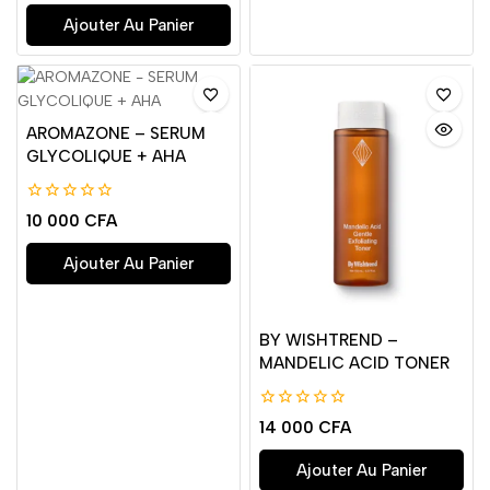
5
Ajouter Au Panier
AROMAZONE – SERUM
GLYCOLIQUE + AHA
0
10 000
CFA
de
5
Ajouter Au Panier
BY WISHTREND –
MANDELIC ACID TONER
0
14 000
CFA
de
5
Ajouter Au Panier