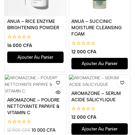
ANUA – RICE ENZYME
ANUA – SUCCINIC
BRIGHTENING POWDER
MOISTURE CLEANSING
FOAM
0
16 000
CFA
de
0
12 000
CFA
5
de
Ajouter Au Panier
5
Ajouter Au Panier
AROMAZONE – SERUM
ACIDE SALICYLIQUE
AROMAZONE – POUDRE
NETTOYANTE PAPAYE &
VITAMIN C
0
12 000
CFA
de
5
0
Ajouter Au Panier
12 500
CFA
10 000
CFA
de