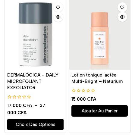
DERMALOGICA – DAILY
Lotion tonique lactée
MICROFOLIANT
Multi-Bright – Naturium
EXFOLIATOR
0
15 000
CFA
de
0
17 000
CFA
–
37
5
de
Ajouter Au Panier
000
CFA
5
Choix Des Options