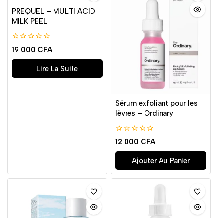
PREQUEL – MULTI ACID
MILK PEEL
0
19 000
CFA
de
5
Lire La Suite
Sérum exfoliant pour les
lèvres – Ordinary
0
12 000
CFA
de
5
Ajouter Au Panier