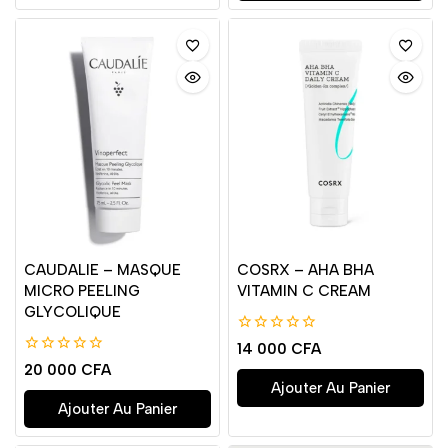
CAUDALIE – MASQUE
COSRX – AHA BHA
MICRO PEELING
VITAMIN C CREAM
GLYCOLIQUE
0
14 000
CFA
de
0
20 000
CFA
5
de
Ajouter Au Panier
5
Ajouter Au Panier