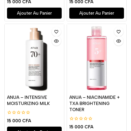
0
0
15 000
CFA
15 000
CFA
de
de
5
5
Ajouter Au Panier
Ajouter Au Panier
ANUA – INTENSIVE
ANUA – NIACINAMIDE +
MOISTURIZING MILK
TXA BRIGHTENING
TONER
0
15 000
CFA
de
0
15 000
CFA
5
de