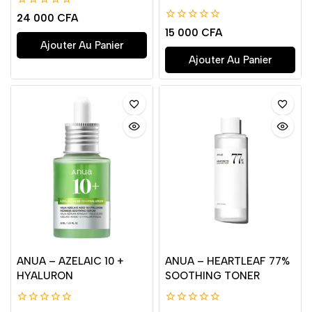
0
24 000
CFA
de
0
15 000
CFA
5
de
Ajouter Au Panier
5
Ajouter Au Panier
ANUA – AZELAIC 10 +
ANUA – HEARTLEAF 77%
HYALURON
SOOTHING TONER