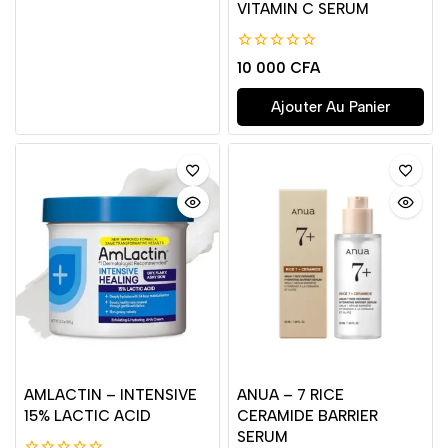
VITAMIN C SERUM
0
10 000
CFA
de
5
Ajouter Au Panier
AMLACTIN – INTENSIVE
ANUA – 7 RICE
15% LACTIC ACID
CERAMIDE BARRIER
SERUM