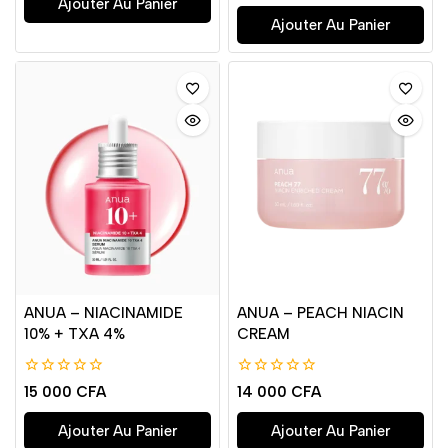
Ajouter Au Panier
5
Ajouter Au Panier
ANUA – NIACINAMIDE
ANUA – PEACH NIACIN
10% + TXA 4%
CREAM
0
0
15 000
CFA
14 000
CFA
de
de
5
5
Ajouter Au Panier
Ajouter Au Panier