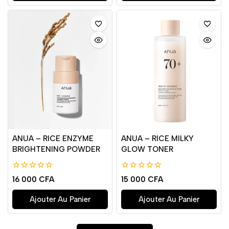
ANUA – RICE ENZYME
ANUA – RICE MILKY
BRIGHTENING POWDER
GLOW TONER
0
0
16 000
CFA
15 000
CFA
de
de
5
5
Ajouter Au Panier
Ajouter Au Panier