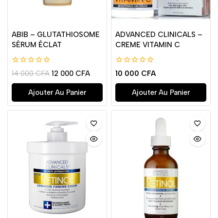
ABIB – GLUTATHIOSOME
ADVANCED CLINICALS –
SÉRUM ÉCLAT
CREME VITAMIN C
0
0
14 000
CFA
12 000
CFA
10 000
CFA
de
de
5
5
Ajouter Au Panier
Ajouter Au Panier