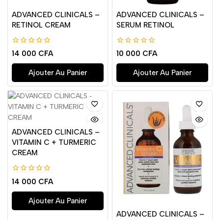
ADVANCED CLINICALS –
ADVANCED CLINICALS –
RETINOL CREAM
SERUM RETINOL
0
0
14 000
CFA
10 000
CFA
de
de
5
5
Ajouter Au Panier
Ajouter Au Panier
ADVANCED CLINICALS –
VITAMIN C + TURMERIC
CREAM
0
14 000
CFA
de
5
Ajouter Au Panier
ADVANCED CLINICALS –