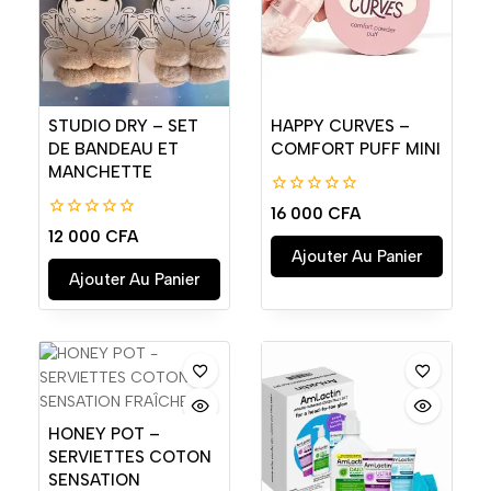
STUDIO DRY – SET
HAPPY CURVES –
DE BANDEAU ET
COMFORT PUFF MINI
MANCHETTE
0
16 000
CFA
de
0
12 000
CFA
5
de
Ajouter Au Panier
5
Ajouter Au Panier
HONEY POT –
SERVIETTES COTON
SENSATION