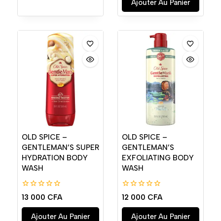
Ajouter Au Panier
OLD SPICE –
OLD SPICE –
GENTLEMAN’S SUPER
GENTLEMAN’S
HYDRATION BODY
EXFOLIATING BODY
WASH
WASH
0
0
13 000
CFA
12 000
CFA
de
de
5
5
Ajouter Au Panier
Ajouter Au Panier