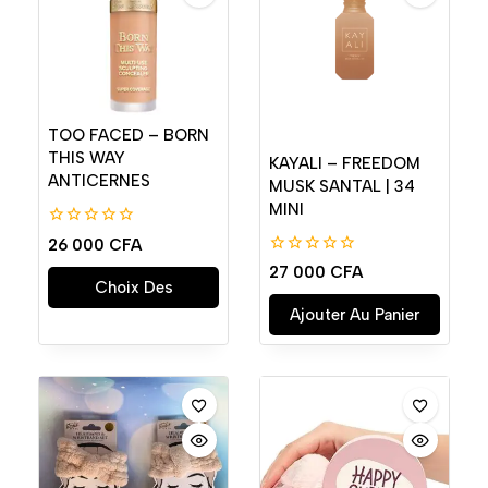
TOO FACED – BORN
THIS WAY
KAYALI – FREEDOM
ANTICERNES
MUSK SANTAL | 34
MINI
0
26 000
CFA
de
0
27 000
CFA
5
de
Choix Des
5
Ajouter Au Panier
Options