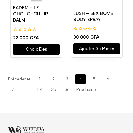
EADEM – LE
LUSH – SEX BOMB
CHOUCHOU LIP
BODY SPRAY
BALM
0
0
30 000
CFA
23 000
CFA
de
de
5
5
Ajouter Au Panier
Choix Des
Options
Précédente
1
2
3
4
5
6
7
…
34
35
36
Prochaine