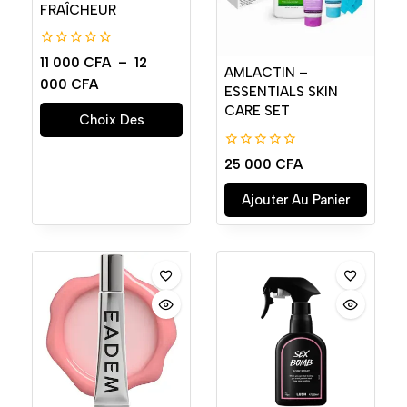
FRAÎCHEUR
0
11 000
CFA
–
12
de
AMLACTIN –
000
CFA
5
ESSENTIALS SKIN
CARE SET
Choix Des
Options
0
25 000
CFA
de
5
Ajouter Au Panier