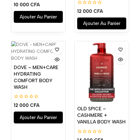
0
10 000
CFA
de
0
12 000
CFA
5
de
Ajouter Au Panier
5
Ajouter Au Panier
DOVE – MEN+CARE
HYDRATING
COMFORT BODY
WASH
0
12 000
CFA
de
OLD SPICE –
5
CASHMERE +
Ajouter Au Panier
VANILLA BODY WASH
0