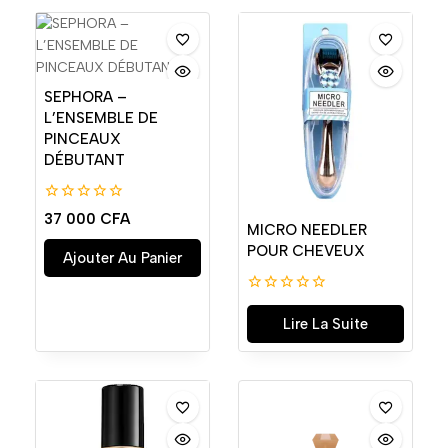
SEPHORA –
L’ENSEMBLE DE
PINCEAUX
DÉBUTANT
0
37 000
CFA
de
MICRO NEEDLER
5
POUR CHEVEUX
Ajouter Au Panier
0
de
Lire La Suite
5