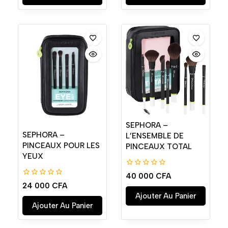
SEPHORA –
SEPHORA –
L’ENSEMBLE DE
PINCEAUX POUR LES
PINCEAUX TOTAL
YEUX
0
40 000
CFA
de
0
24 000
CFA
5
de
Ajouter Au Panier
5
Ajouter Au Panier