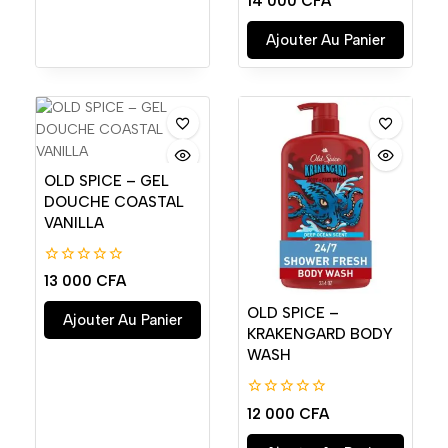
14 000
CFA
de
5
Ajouter Au Panier
OLD SPICE – GEL
DOUCHE COASTAL
VANILLA
0
13 000
CFA
de
5
OLD SPICE –
Ajouter Au Panier
KRAKENGARD BODY
WASH
0
12 000
CFA
de
5