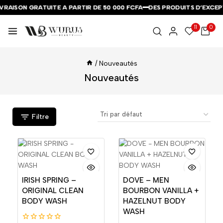
RAISON GRATUITE A PARTIR DE 50 000 FCFA
RAISON GRATUITE A PARTIR DE 50 000 FCFA
RAISON GRATUITE A PARTIR DE 50 000 FCFA
DES PRODUITS D’EXCEPTI
DES PRODUITS D’EXCEPTI
DES PRODUITS D’EXCEPTI
11
0
/
Nouveautés
Nouveautés
Filtre
IRISH SPRING –
DOVE – MEN
ORIGINAL CLEAN
BOURBON VANILLA +
BODY WASH
HAZELNUT BODY
WASH