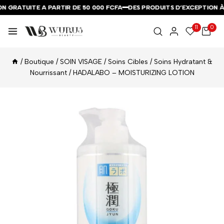
N GRATUITE A PARTIR DE 50 000 FCFA
N GRATUITE A PARTIR DE 50 000 FCFA
N GRATUITE A PARTIR DE 50 000 FCFA
DES PRODUITS D’EXCEPTION À 
DES PRODUITS D’EXCEPTION À 
DES PRODUITS D’EXCEPTION À 
11
0
/
Boutique
/
SOIN VISAGE
/
Soins Cibles
/
Soins Hydratant &
Nourrissant
/
HADALABO – MOISTURIZING LOTION