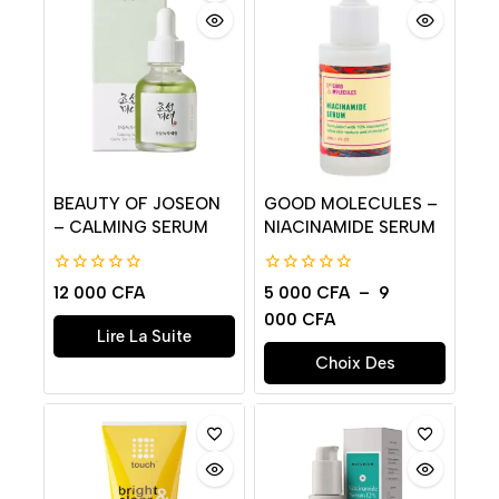
BEAUTY OF JOSEON
GOOD MOLECULES –
– CALMING SERUM
NIACINAMIDE SERUM
0
0
12 000
CFA
5 000
CFA
–
9
de
de
000
CFA
5
5
Lire La Suite
Choix Des
Options