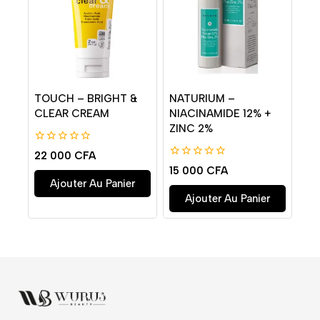
TOUCH – BRIGHT &
NATURIUM –
CLEAR CREAM
NIACINAMIDE 12% +
ZINC 2%
0
22 000
CFA
de
0
15 000
CFA
5
de
Ajouter Au Panier
5
Ajouter Au Panier