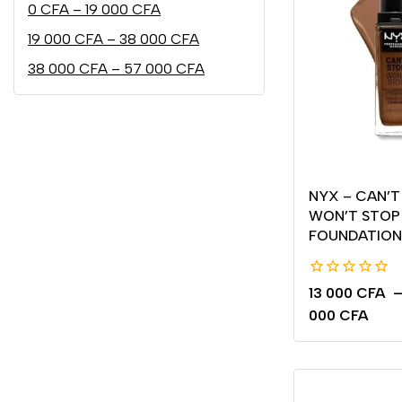
0
CFA
–
19 000
CFA
19 000
CFA
–
38 000
CFA
38 000
CFA
–
57 000
CFA
NYX – CAN’T
WON’T STOP
FOUNDATION
0
13 000
CFA
de
000
CFA
5