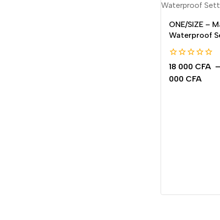
ONE/SIZE – Ma
Waterproof S
0
18 000
CFA
de
000
CFA
5