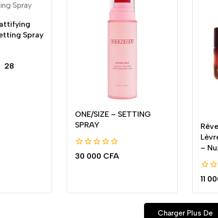
ttifying
etting Spray
–
28
ONE/SIZE – SETTING
SPRAY
Rêve
Lèvr
– Nu
0
30 000
CFA
de
5
0
11 0
de
5
Charger Plus De