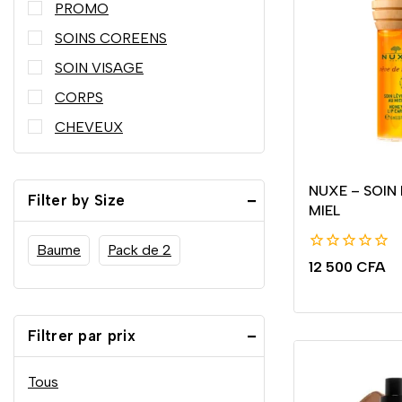
PROMO
SOINS COREENS
SOIN VISAGE
CORPS
CHEVEUX
NUXE – SOIN
Filter by Size
MIEL
Baume
Pack de 2
0
12 500
CFA
de
5
Filtrer par prix
Tous