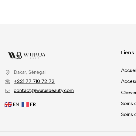
Liens 
Accuei
Dakar, Sénégal
+221 77 710 72 72
Access
contact@wurusbeauty.com
Cheve
Soins 
EN
FR
Soins 