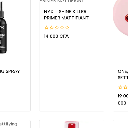
NYX – SHINE KILLER
PRIMER MATTIFIANT
0
14 000
CFA
de
5
NG SPRAY
ONE/
SET
0
19 0
de
000
5