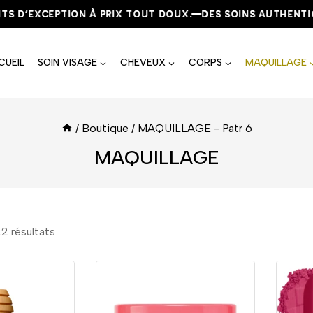
D’EXCEPTION À PRIX TOUT DOUX.
D’EXCEPTION À PRIX TOUT DOUX.
D’EXCEPTION À PRIX TOUT DOUX.
DES SOINS AUTHENTIQUES
DES SOINS AUTHENTIQUES
DES SOINS AUTHENTIQUES
CUEIL
SOIN VISAGE
CHEVEUX
CORPS
MAQUILLAGE
/
Boutique
/
MAQUILLAGE
- Patr 6
MAQUILLAGE
22
résultats