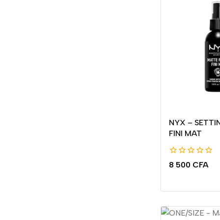
NYX – SETTI
FINI MAT
0
8 500
CFA
de
5