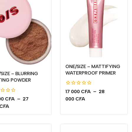
ONE/SIZE – MATTIFYING
WATERPROOF PRIMER
SIZE – BLURRING
TING POWDER
0
17 000
CFA
–
28
de
00
CFA
–
27
000
CFA
5
CFA