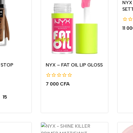
NYX
SET
0
11 0
de
5
 STOP
NYX – FAT OIL LIP GLOSS
0
7 000
CFA
de
5
–
15