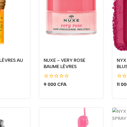
 LÈVRES AU
NUXE – VERY ROSE
NYX
BAUME LÈVRES
BLU
0
0
9 000
CFA
11 0
de
de
5
5