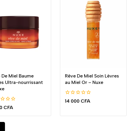
 De Miel Baume
Rêve De Miel Soin Lèvres
es Ultra-nourrissant
au Miel Or – Nuxe
xe
0
14 000
CFA
de
00
CFA
5