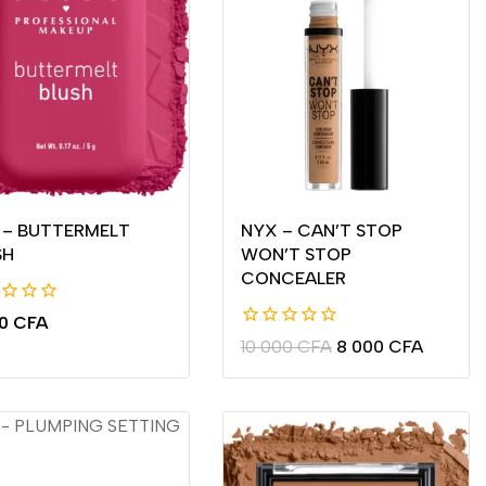
 – BUTTERMELT
NYX – CAN’T STOP
SH
WON’T STOP
CONCEALER
00
CFA
0
10 000
CFA
8 000
CFA
de
5