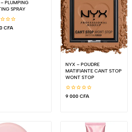
 – PLUMPING
TING SPRAY
00
CFA
NYX – POUDRE
MATIFIANTE CANT STOP
WONT STOP
0
9 000
CFA
de
5