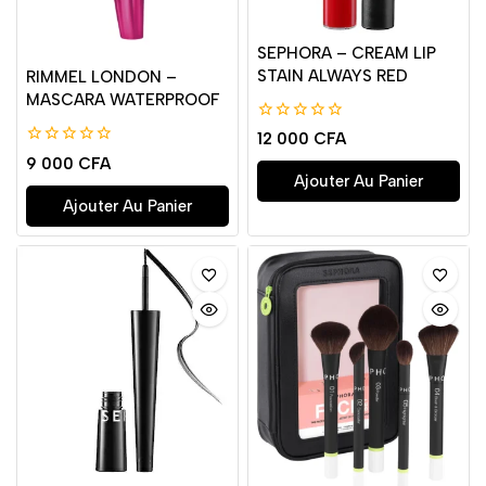
SEPHORA – CREAM LIP
STAIN ALWAYS RED
RIMMEL LONDON –
MASCARA WATERPROOF
0
12 000
CFA
de
0
9 000
CFA
5
de
Ajouter Au Panier
5
Ajouter Au Panier