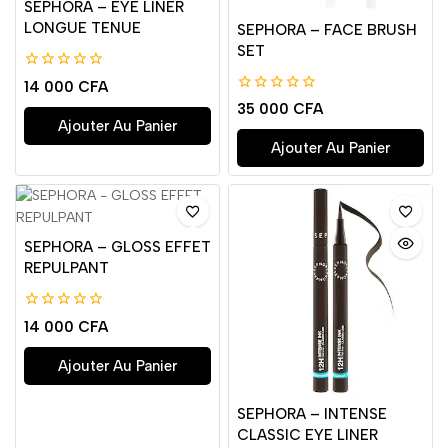
SEPHORA – EYE LINER
LONGUE TENUE
SEPHORA – FACE BRUSH
SET
0
14 000
CFA
de
0
35 000
CFA
5
de
Ajouter Au Panier
5
Ajouter Au Panier
SEPHORA – GLOSS EFFET
REPULPANT
0
14 000
CFA
de
5
Ajouter Au Panier
SEPHORA – INTENSE
CLASSIC EYE LINER