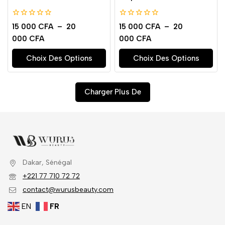
0
0
15 000
CFA
–
20
15 000
CFA
–
20
de
de
000
CFA
000
CFA
5
5
Choix Des Options
Choix Des Options
Charger Plus De
Dakar, Sénégal
+221 77 710 72 72
contact@wurusbeauty.com
EN
FR