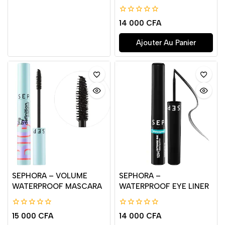
0
14 000
CFA
de
5
Ajouter Au Panier
SEPHORA – VOLUME
SEPHORA –
WATERPROOF MASCARA
WATERPROOF EYE LINER
0
0
15 000
CFA
14 000
CFA
de
de