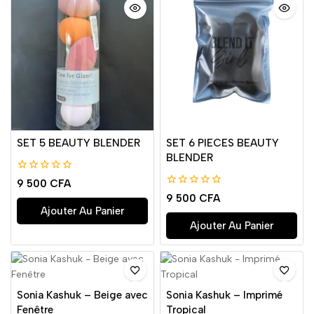
SET 5 BEAUTY BLENDER
SET 6 PIECES BEAUTY
BLENDER
0
9 500
CFA
de
0
9 500
CFA
5
de
Ajouter Au Panier
5
Ajouter Au Panier
Sonia Kashuk – Beige avec
Sonia Kashuk – Imprimé
Fenêtre
Tropical