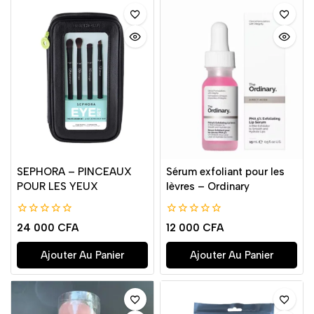
SEPHORA – PINCEAUX
Sérum exfoliant pour les
POUR LES YEUX
lèvres – Ordinary
0
0
24 000
CFA
12 000
CFA
de
de
5
5
Ajouter Au Panier
Ajouter Au Panier