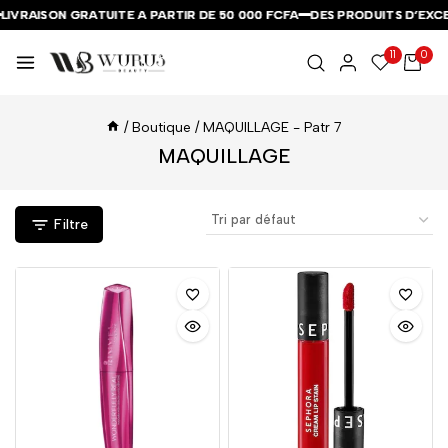
IVRAISON GRATUITE A PARTIR DE 50 000 FCFA
IVRAISON GRATUITE A PARTIR DE 50 000 FCFA
IVRAISON GRATUITE A PARTIR DE 50 000 FCFA
DES PRODUITS D’EXCEP
DES PRODUITS D’EXCEP
DES PRODUITS D’EXCEP
11
0
/
Boutique
/
MAQUILLAGE
- Patr 7
MAQUILLAGE
Filtre