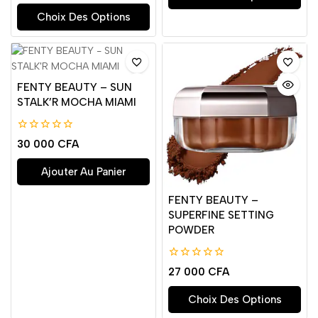
5
Choix Des Options
FENTY BEAUTY – SUN
STALK’R MOCHA MIAMI
0
30 000
CFA
de
5
Ajouter Au Panier
FENTY BEAUTY –
SUPERFINE SETTING
POWDER
0
27 000
CFA
de
5
Choix Des Options