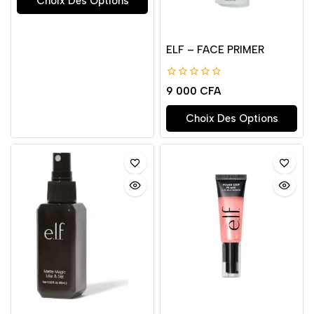
Choix Des Options
ELF – FACE PRIMER
0
9 000
CFA
de
5
Choix Des Options