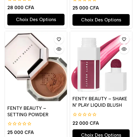
0
0
28 000
CFA
25 000
CFA
de
de
5
5
Choix Des Options
Choix Des Options
FENTY BEAUTY – SHAKE
N’ PLAY LIQUID BLUSH
FENTY BEAUTY –
SETTING POWDER
0
22 000
CFA
de
5
0
25 000
CFA
Choix Des Options
de