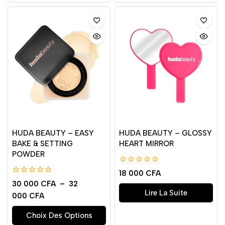
HUDA BEAUTY – EASY
HUDA BEAUTY – GLOSSY
BAKE & SETTING
HEART MIRROR
POWDER
0
18 000
CFA
de
0
30 000
CFA
–
32
5
de
Lire La Suite
000
CFA
5
Choix Des Options