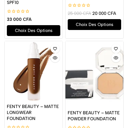
SPF10
0
25 000
CFA
20 000
CFA
de
0
33 000
CFA
5
de
Choix Des Options
5
Choix Des Options
FENTY BEAUTY – MATTE
LONGWEAR
FENTY BEAUTY – MATTE
FOUNDATION
POWDER FOUNDATION