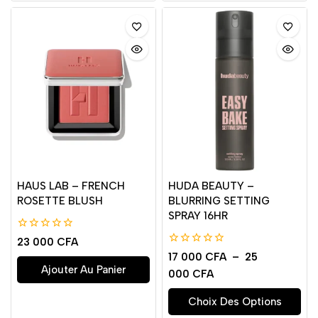
HAUS LAB – FRENCH
HUDA BEAUTY –
ROSETTE BLUSH
BLURRING SETTING
SPRAY 16HR
0
23 000
CFA
de
0
17 000
CFA
–
25
5
de
Ajouter Au Panier
000
CFA
5
Choix Des Options