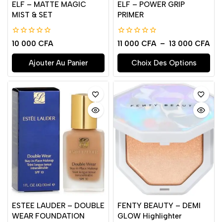
ELF – MATTE MAGIC
ELF – POWER GRIP
MIST & SET
PRIMER
0
0
10 000
CFA
11 000
CFA
–
13 000
CFA
de
de
5
5
Ajouter Au Panier
Choix Des Options
ESTEE LAUDER – DOUBLE
FENTY BEAUTY – DEMI
WEAR FOUNDATION
GLOW Highlighter