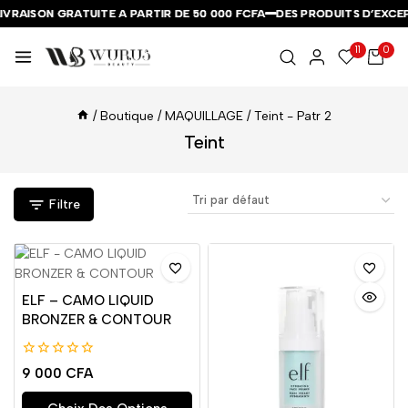
RAISON GRATUITE A PARTIR DE 50 000 FCFA
RAISON GRATUITE A PARTIR DE 50 000 FCFA
RAISON GRATUITE A PARTIR DE 50 000 FCFA
DES PRODUITS D’EXCEPTI
DES PRODUITS D’EXCEPTI
DES PRODUITS D’EXCEPTI
11
0
/
Boutique
/
MAQUILLAGE
/
Teint
- Patr 2
Teint
Filtre
ELF – CAMO LIQUID
BRONZER & CONTOUR
0
9 000
CFA
de
5