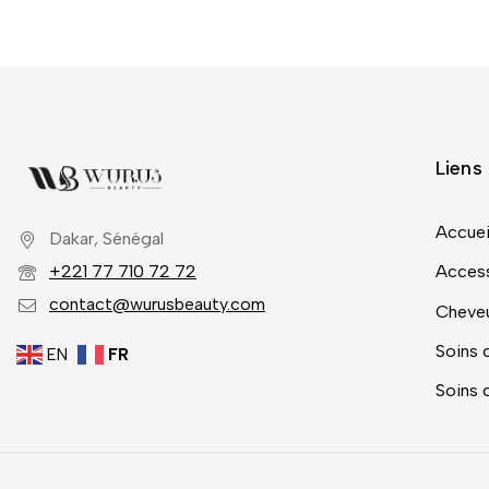
Liens 
Accuei
Dakar, Sénégal
+221 77 710 72 72
Access
contact@wurusbeauty.com
Cheve
Soins 
EN
FR
Soins 