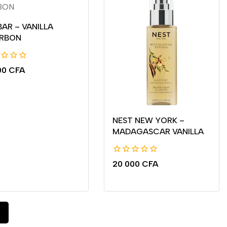
AR – VANILLA
RBON
00
CFA
NEST NEW YORK –
MADAGASCAR VANILLA
0
20 000
CFA
de
5