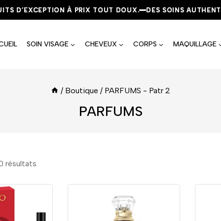
 D’EXCEPTION À PRIX TOUT DOUX.
 D’EXCEPTION À PRIX TOUT DOUX.
 D’EXCEPTION À PRIX TOUT DOUX.
DES SOINS AUTHENTIQUE
DES SOINS AUTHENTIQUE
DES SOINS AUTHENTIQUE
CUEIL
SOIN VISAGE
CHEVEUX
CORPS
MAQUILLAGE
/
Boutique
/
PARFUMS
- Patr 2
PARFUMS
0
résultats