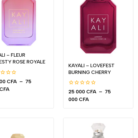
LI – FLEUR
ESTY ROSE ROYALE
KAYALI – LOVEFEST
BURNING CHERRY
000
CFA
–
75
CFA
0
25 000
CFA
–
75
de
000
CFA
5