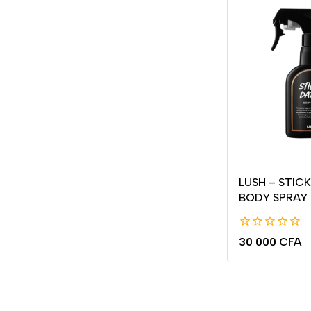
LUSH – STIC
BODY SPRAY
0
30 000
CFA
de
5