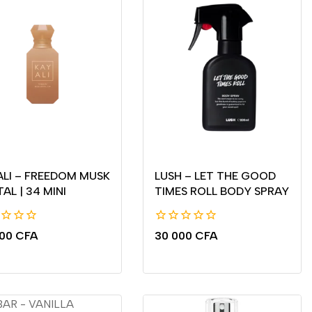
ALI – FREEDOM MUSK
LUSH – LET THE GOOD
AL | 34 MINI
TIMES ROLL BODY SPRAY
0
000
CFA
30 000
CFA
de
5