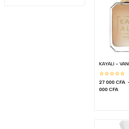
KAYALI – VAN
0
27 000
CFA
de
000
CFA
5