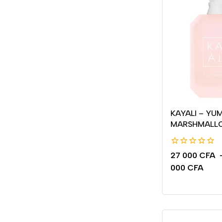
KAYALI – YU
MARSHMALL
0
27 000
CFA
de
000
CFA
5