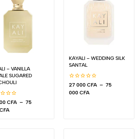
KAYALI – WEDDING SILK
SANTAL
LI – VANILLA
ALE SUGARED
CHOULI
0
27 000
CFA
–
75
de
000
CFA
5
000
CFA
–
75
CFA