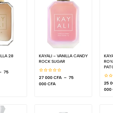
ILLA 28
KAYALI – VANILLA CANDY
KAYA
ROCK SUGAR
ROY
PAT
–
75
0
27 000
CFA
–
75
de
0
25 
000
CFA
5
de
000
5