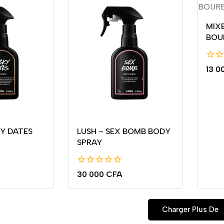
MIXB
BOU
0
13 0
de
5
KY DATES
LUSH – SEX BOMB BODY
SPRAY
0
30 000
CFA
de
5
Charger Plus De