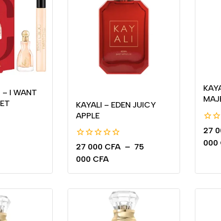
KAYA
– I WANT
MAJ
SET
KAYALI – EDEN JUICY
APPLE
0
27 
de
000
0
5
27 000
CFA
–
75
de
000
CFA
5