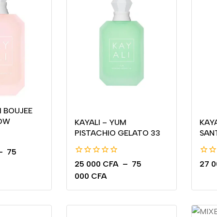
M BOUJEE
OW
KAYALI – YUM
KAY
PISTACHIO GELATO 33
SANT
–
75
0
0
25 000
CFA
–
75
27 
de
de
000
CFA
5
5