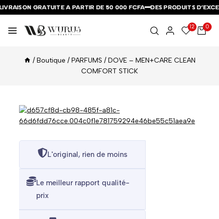
IVRAISON GRATUITE A PARTIR DE 50 000 FCFA
IVRAISON GRATUITE A PARTIR DE 50 000 FCFA
IVRAISON GRATUITE A PARTIR DE 50 000 FCFA
DES PRODUITS D’EXCEP
DES PRODUITS D’EXCEP
DES PRODUITS D’EXCEP
12
0
/
Boutique
/
PARFUMS
/
DOVE – MEN+CARE CLEAN
COMFORT STICK
L'original, rien de moins
Le meilleur rapport qualité-
prix