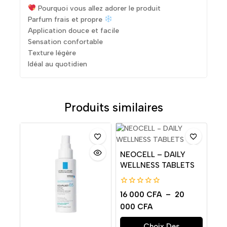
Pourquoi vous allez adorer le produit
Parfum frais et propre
Application douce et facile
Sensation confortable
Texture légère
Idéal au quotidien
Produits similaires
NEOCELL – DAILY
WELLNESS TABLETS
0
16 000
CFA
–
20
de
000
CFA
5
Choix Des