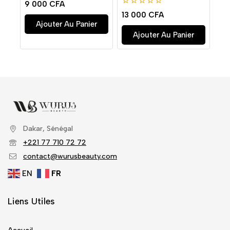
0
9 000
CFA
de
0
13 000
CFA
5
de
Ajouter Au Panier
5
Ajouter Au Panier
Dakar, Sénégal
+221 77 710 72 72
contact@wurusbeauty.com
EN
FR
Liens Utiles