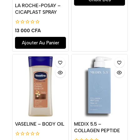
LA ROCHE-POSAY –
Options
CICAPLAST SPRAY
0
13 000
CFA
de
5
Ajouter Au Panier
VASELINE – BODY OIL
MEDIX 5.5 –
COLLAGEN PEPTIDE