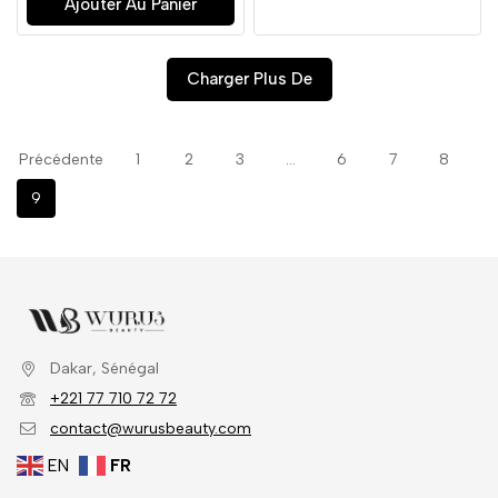
Ajouter Au Panier
Charger Plus De
Précédente
1
2
3
…
6
7
8
9
Dakar, Sénégal
+221 77 710 72 72
contact@wurusbeauty.com
EN
FR