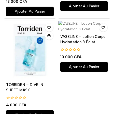
0
13 000
CFA
5
de
Ajouter Au Panier
5
Ajouter Au Panier
VASELINE – Lotion Corps
Hydratation & Éclat
0
10 000
CFA
de
5
Ajouter Au Panier
TORRIDEN – DIVE IN
SHEET MASK
0
4 000
CFA
de
5