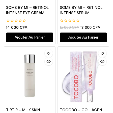
SOME BY MI – RETINOL
SOME BY MI – RETINOL
INTENSE EYE CREAM
INTENSE SERUM
0
0
14 000
CFA
15 000
CFA
13 000
CFA
de
de
5
5
Ajouter Au Panier
Ajouter Au Panier
TIRTIR – MILK SKIN
TOCOBO – COLLAGEN