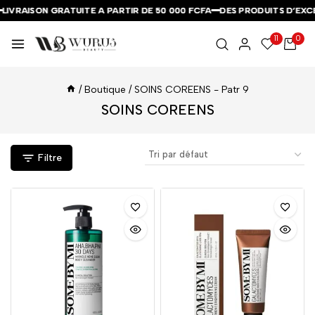
IVRAISON GRATUITE A PARTIR DE 50 000 FCFA
IVRAISON GRATUITE A PARTIR DE 50 000 FCFA
IVRAISON GRATUITE A PARTIR DE 50 000 FCFA
DES PRODUITS D’EXCEP
DES PRODUITS D’EXCEP
DES PRODUITS D’EXCEP
11
0
/
Boutique
/
SOINS COREENS
- Patr 9
SOINS COREENS
Filtre