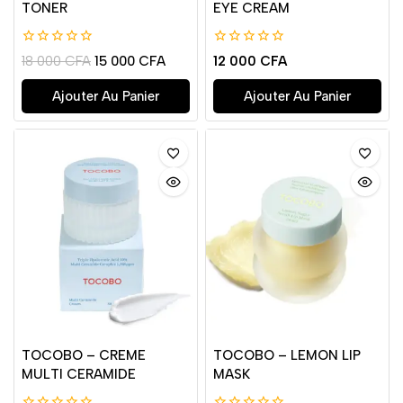
TONER
EYE CREAM
0
0
18 000
CFA
15 000
CFA
12 000
CFA
de
de
5
5
Ajouter Au Panier
Ajouter Au Panier
TOCOBO – CREME
TOCOBO – LEMON LIP
MULTI CERAMIDE
MASK