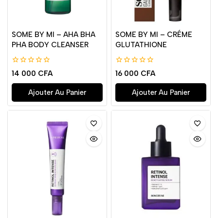
SOME BY MI – AHA BHA
SOME BY MI – CRÉME
PHA BODY CLEANSER
GLUTATHIONE
0
0
14 000
CFA
16 000
CFA
de
de
5
5
Ajouter Au Panier
Ajouter Au Panier