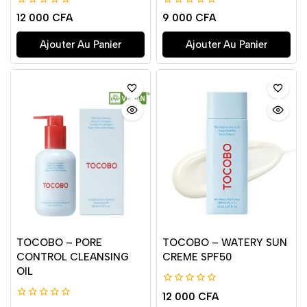
0
0
12 000
CFA
9 000
CFA
de
de
5
5
Ajouter Au Panier
Ajouter Au Panier
TOCOBO – PORE
TOCOBO – WATERY SUN
CONTROL CLEANSING
CREME SPF50
OIL
0
12 000
CFA
de