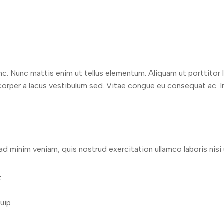
nc. Nunc mattis enim ut tellus elementum. Aliquam ut porttitor 
rper a lacus vestibulum sed. Vitae congue eu consequat ac. In 
d minim veniam, quis nostrud exercitation ullamco laboris nisi u
t
quip