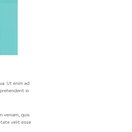
ua. Ut enim ad
prehenderit in
m veniam, quis
ptate velit esse