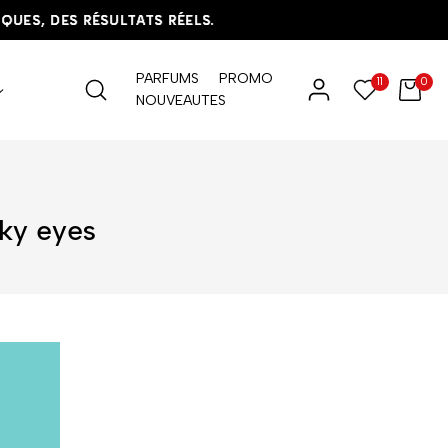
DES RÉSULTATS RÉELS.
DES RÉSULTATS RÉELS.
DES RÉSULTATS RÉELS.
PARFUMS
PROMO
11
0
NOUVEAUTES
ky eyes