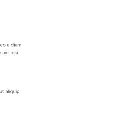
leo a diam
nisl nisi
t aliquip.