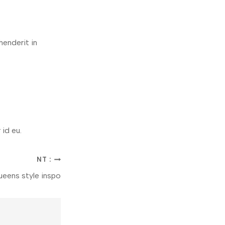
henderit in
 id eu.
NT :
eens style inspo