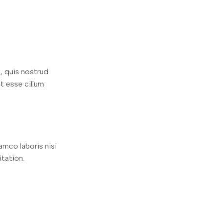
, quis nostrud
t esse cillum
amco laboris nisi
tation.