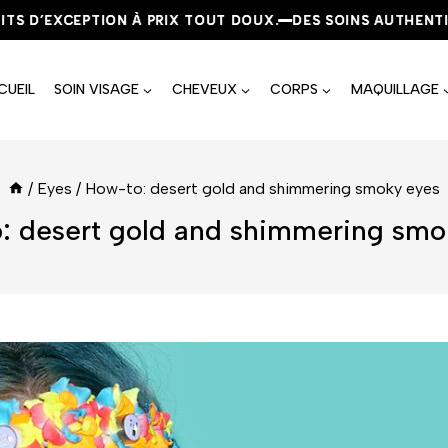
EXCEPTION À PRIX TOUT DOUX.
EXCEPTION À PRIX TOUT DOUX.
EXCEPTION À PRIX TOUT DOUX.
DES SOINS AUTHENTIQUES, 
DES SOINS AUTHENTIQUES, 
DES SOINS AUTHENTIQUES, 
CUEIL
SOIN VISAGE
CHEVEUX
CORPS
MAQUILLAGE
/
Eyes
/
How-to: desert gold and shimmering smoky eyes
: desert gold and shimmering smo