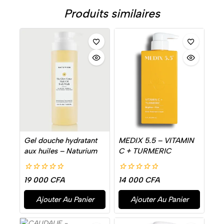
Produits similaires
Gel douche hydratant
MEDIX 5.5 – VITAMIN
aux huiles – Naturium
C + TURMERIC
0
0
19 000
CFA
14 000
CFA
de
de
5
5
Ajouter Au Panier
Ajouter Au Panier