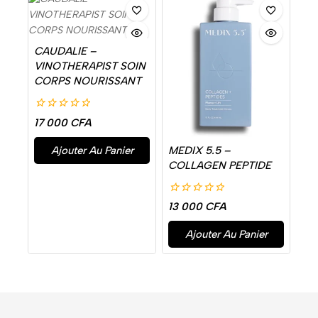
CAUDALIE –
VINOTHERAPIST SOIN
CORPS NOURISSANT
0
17 000
CFA
de
5
Ajouter Au Panier
MEDIX 5.5 –
COLLAGEN PEPTIDE
0
13 000
CFA
de
5
Ajouter Au Panier