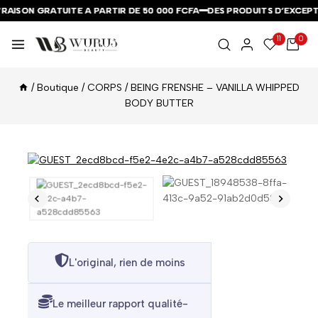
RAISON GRATUITE A PARTIR DE 50 000 FCFA
RAISON GRATUITE A PARTIR DE 50 000 FCFA
RAISON GRATUITE A PARTIR DE 50 000 FCFA
DES PRODUITS D’EXCEPTI
DES PRODUITS D’EXCEPTI
DES PRODUITS D’EXCEPTI
11
0
/
Boutique
/
CORPS
/
BEING FRENSHE – VANILLA WHIPPED
BODY BUTTER
L'original, rien de moins
Le meilleur rapport qualité-