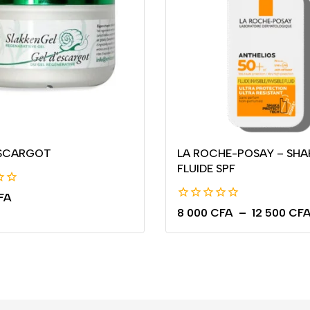
ESCARGOT
LA ROCHE-POSAY – SHA
FLUIDE SPF
FA
0
8 000
CFA
–
12 500
CF
de
5