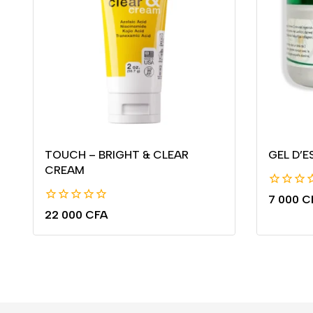
TOUCH – BRIGHT & CLEAR
GEL D’
CREAM
0
7 000
C
de
0
22 000
CFA
5
de
5