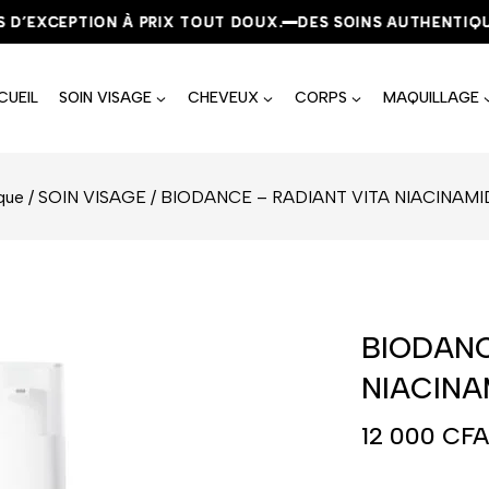
’EXCEPTION À PRIX TOUT DOUX.
’EXCEPTION À PRIX TOUT DOUX.
’EXCEPTION À PRIX TOUT DOUX.
DES SOINS AUTHENTIQUES, 
DES SOINS AUTHENTIQUES, 
DES SOINS AUTHENTIQUES, 
CUEIL
SOIN VISAGE
CHEVEUX
CORPS
MAQUILLAGE
que
/
SOIN VISAGE
/
BIODANCE – RADIANT VITA NIACINAM
BIODANC
NIACINA
12 000
CFA