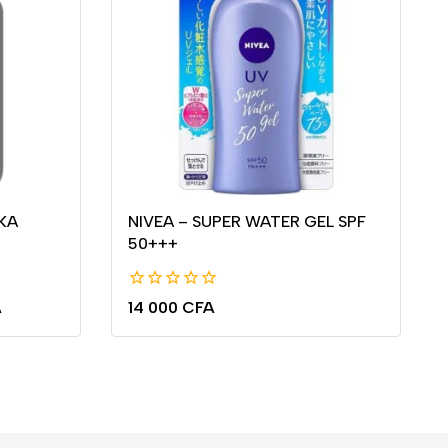
KA
NIVEA – SUPER WATER GEL SPF
50+++
0
A
14 000
CFA
de
5