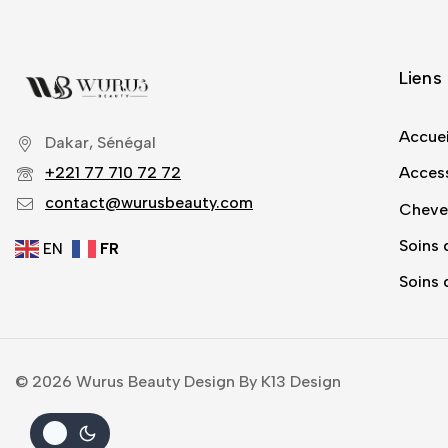
Liens 
Accuei
Dakar, Sénégal
+221 77 710 72 72
Acces
contact@wurusbeauty.com
Cheve
Soins 
EN
FR
Soins 
© 2026 Wurus Beauty Design By K13 Design