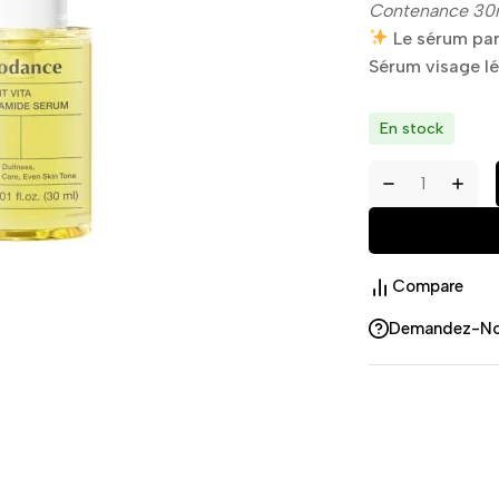
Contenance 30
Le sérum parf
Sérum visage lé
En stock
Compare
Demandez-N