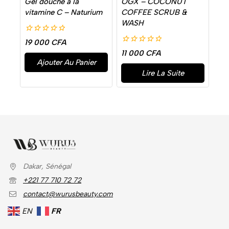
Gel douche à la
OGX – COCONUT
vitamine C – Naturium
COFFEE SCRUB &
WASH
0
19 000
CFA
de
0
11 000
CFA
5
de
Ajouter Au Panier
5
Lire La Suite
Dakar, Sénégal
+221 77 710 72 72
contact@wurusbeauty.com
EN
FR