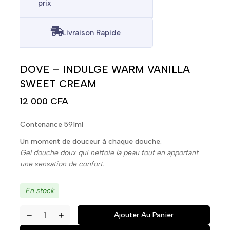
prix
Livraison Rapide
DOVE – INDULGE WARM VANILLA
SWEET CREAM
12 000
CFA
Contenance 591ml
Un moment de douceur à chaque douche.
Gel douche doux qui nettoie la peau tout en apportant
une sensation de confort.
En stock
Ajouter Au Panier