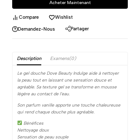
Acheter Maintenant
Compare
Wishlist
Partager
Demandez-Nous
Description
Examens(0)
Le gel douche Dove Beauty Indulge aide à nettoyer
la peau tout en laissant une sensation douce et
agréable. Sa texture gel se transforme en mousse
légère au contact de l’eau.
Son parfum vanille apporte une touche chaleureuse
qui rend chaque douche plus agréable.
Bénéfices
Nettoyage doux
Sensation de peau souple