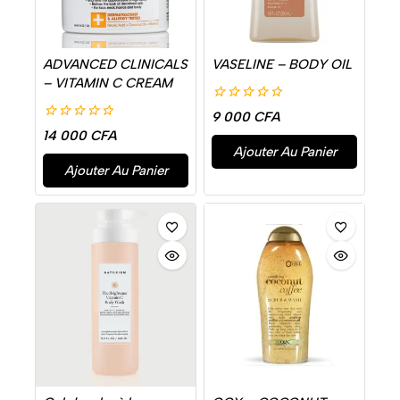
ADVANCED CLINICALS
VASELINE – BODY OIL
– VITAMIN C CREAM
0
9 000
CFA
de
0
14 000
CFA
5
de
Ajouter Au Panier
5
Ajouter Au Panier