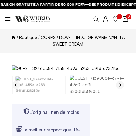
RAISON GRATUITE A PARTIR DE 50 000 FCFA
RAISON GRATUITE A PARTIR DE 50 000 FCFA
RAISON GRATUITE A PARTIR DE 50 000 FCFA
DES PRODUITS D’EXCEPTI
DES PRODUITS D’EXCEPTI
DES PRODUITS D’EXCEPTI
11
0
/
Boutique
/
CORPS
/
DOVE – INDULGE WARM VANILLA
SWEET CREAM
L'original, rien de moins
Le meilleur rapport qualité-