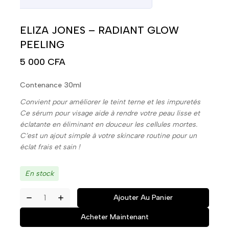
ELIZA JONES – RADIANT GLOW
PEELING
5 000
CFA
Contenance 30ml
Convient pour améliorer le teint terne et les impuretés
Ce sérum pour visage aide à rendre votre peau lisse et
éclatante en éliminant en douceur les cellules mortes.
C’est un ajout simple à votre skincare routine pour un
éclat frais et sain !
En stock
Ajouter Au Panier
Acheter Maintenant