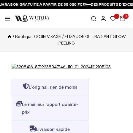
IVRAISON GRATUITE A PARTIR DE 50 000 FCFA
IVRAISON GRATUITE A PARTIR DE 50 000 FCFA
IVRAISON GRATUITE A PARTIR DE 50 000 FCFA
DES PRODUITS D’EXCEP
DES PRODUITS D’EXCEP
DES PRODUITS D’EXCEP
11
0
/
Boutique
/
SOIN VISAGE
/
ELIZA JONES – RADIANT GLOW
PEELING
L'original, rien de moins
Le meilleur rapport qualité-
prix
Livraison Rapide