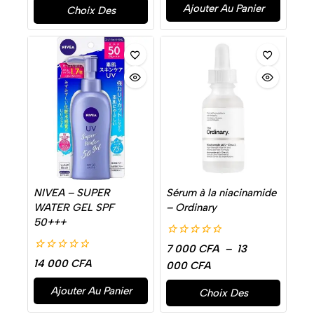
Ajouter Au Panier
Choix Des
Options
NIVEA – SUPER
Sérum à la niacinamide
WATER GEL SPF
– Ordinary
50+++
0
7 000
CFA
–
13
de
0
14 000
CFA
000
CFA
5
de
5
Ajouter Au Panier
Choix Des
Options