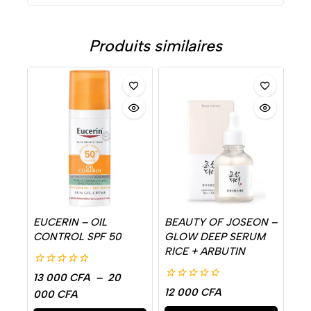
Produits similaires
EUCERIN – OIL
BEAUTY OF JOSEON –
CONTROL SPF 50
GLOW DEEP SERUM
RICE + ARBUTIN
0
13 000
CFA
–
20
de
0
12 000
CFA
000
CFA
5
de
5