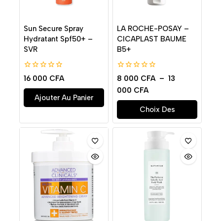
Sun Secure Spray
LA ROCHE-POSAY –
Hydratant Spf50+ –
CICAPLAST BAUME
SVR
B5+
0
0
16 000
CFA
8 000
CFA
–
13
de
de
000
CFA
5
5
Ajouter Au Panier
Choix Des
Options