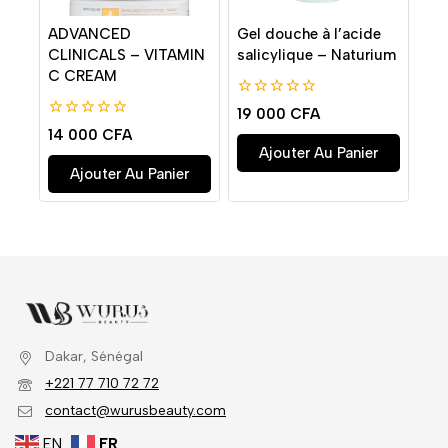
ADVANCED
Gel douche à l’acide
CLINICALS – VITAMIN
salicylique – Naturium
C CREAM
0
19 000
CFA
de
0
14 000
CFA
5
de
Ajouter Au Panier
5
Ajouter Au Panier
Dakar, Sénégal
+221 77 710 72 72
contact@wurusbeauty.com
EN
FR