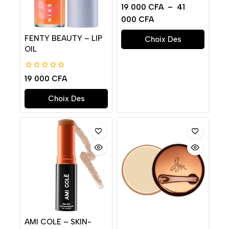
0
19 000
CFA
–
41
de
000
CFA
5
FENTY BEAUTY – LIP
Choix Des
OIL
Options
0
19 000
CFA
de
5
Choix Des
Options
AMI COLE – SKIN-