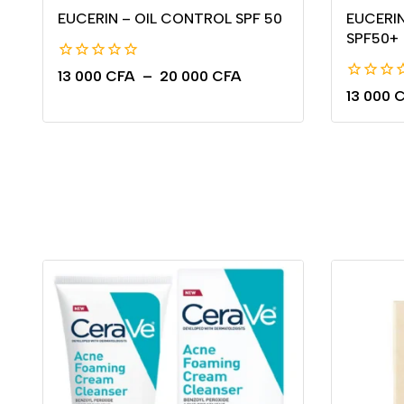
EUCERIN – OIL CONTROL SPF 50
EUCERI
SPF50+
0
13 000
CFA
–
20 000
CFA
de
0
13 000
C
5
de
5