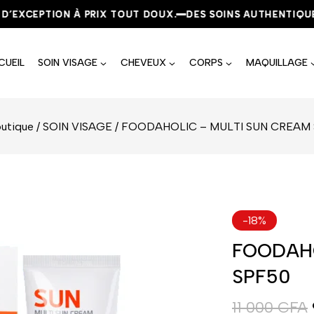
EXCEPTION À PRIX TOUT DOUX.
EXCEPTION À PRIX TOUT DOUX.
EXCEPTION À PRIX TOUT DOUX.
DES SOINS AUTHENTIQUES, 
DES SOINS AUTHENTIQUES, 
DES SOINS AUTHENTIQUES, 
CUEIL
SOIN VISAGE
CHEVEUX
CORPS
MAQUILLAGE
utique
/
SOIN VISAGE
/
FOODAHOLIC – MULTI SUN CREAM
-18%
FOODAHO
SPF50
11 000
CFA