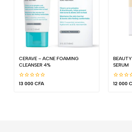
CERAVE – ACNE FOAMING
BEAUTY
CLEANSER 4%
SERUM
0
0
13 000
CFA
12 000
C
de
de
5
5