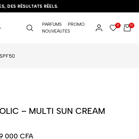
DES RÉSULTATS RÉELS.
DES RÉSULTATS RÉELS.
DES RÉSULTATS RÉELS.
PARFUMS
PROMO
11
0
NOUVEAUTES
 SPF50
LIC – MULTI SUN CREAM
9 000
CFA