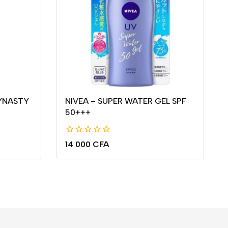
YNASTY
NIVEA – SUPER WATER GEL SPF
50+++
0
14 000
CFA
de
5