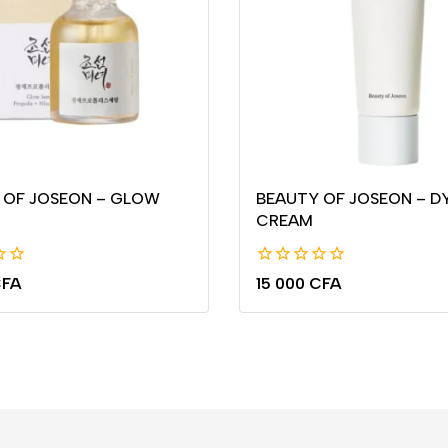
 OF JOSEON – GLOW
BEAUTY OF JOSEON – D
CREAM
0
FA
15 000
CFA
de
5