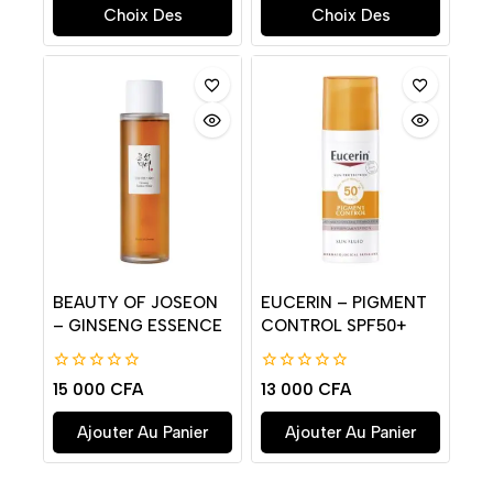
Choix Des
Choix Des
Options
Options
BEAUTY OF JOSEON
EUCERIN – PIGMENT
– GINSENG ESSENCE
CONTROL SPF50+
0
0
15 000
CFA
13 000
CFA
de
de
5
5
Ajouter Au Panier
Ajouter Au Panier