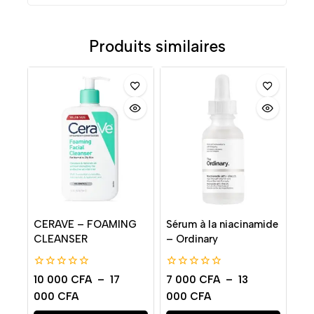
Produits similaires
CERAVE – FOAMING
Sérum à la niacinamide
CLEANSER
– Ordinary
0
0
10 000
CFA
–
17
7 000
CFA
–
13
de
de
000
CFA
000
CFA
5
5