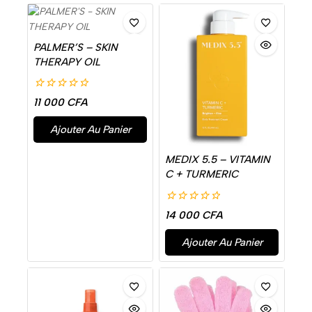
PALMER’S – SKIN
THERAPY OIL
0
11 000
CFA
de
5
Ajouter Au Panier
MEDIX 5.5 – VITAMIN
C + TURMERIC
0
14 000
CFA
de
5
Ajouter Au Panier