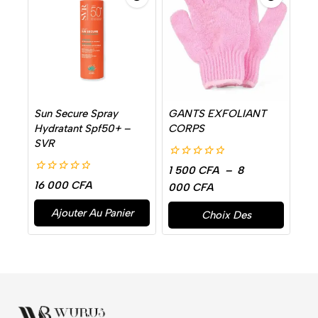
Sun Secure Spray
GANTS EXFOLIANT
Hydratant Spf50+ –
CORPS
SVR
0
1 500
CFA
–
8
de
0
16 000
CFA
000
CFA
5
de
5
Ajouter Au Panier
Choix Des
Options