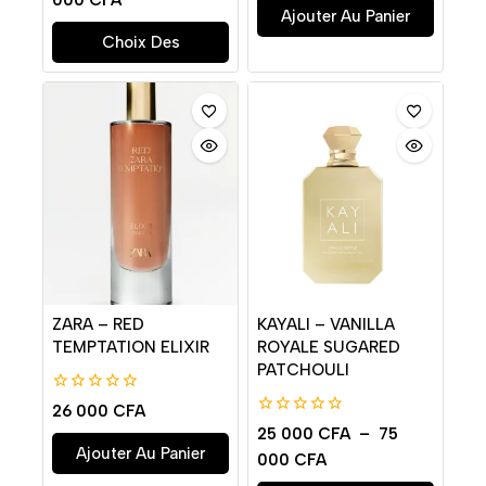
5
5
Ajouter Au Panier
Choix Des
Options
ZARA – RED
KAYALI – VANILLA
TEMPTATION ELIXIR
ROYALE SUGARED
PATCHOULI
0
26 000
CFA
de
0
25 000
CFA
–
75
5
de
Ajouter Au Panier
000
CFA
5