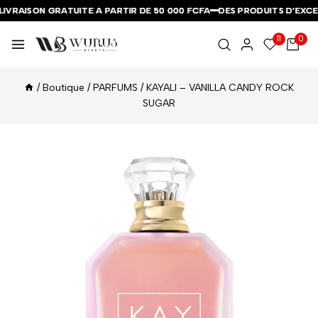
VRAISON GRATUITE A PARTIR DE 50 000 FCFA
VRAISON GRATUITE A PARTIR DE 50 000 FCFA
VRAISON GRATUITE A PARTIR DE 50 000 FCFA
DES PRODUITS D’EXCEP
DES PRODUITS D’EXCEP
DES PRODUITS D’EXCEP
11
0
/
Boutique
/
PARFUMS
/
KAYALI – VANILLA CANDY ROCK
SUGAR