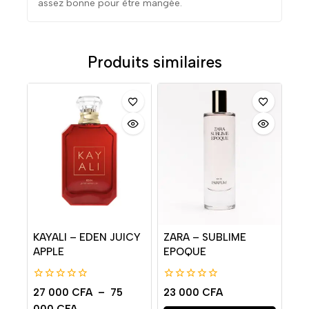
assez bonne pour être mangée.
Produits similaires
KAYALI – EDEN JUICY
ZARA – SUBLIME
APPLE
EPOQUE
0
0
27 000
CFA
–
75
23 000
CFA
de
de
000
CFA