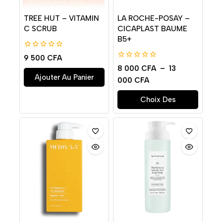
TREE HUT – VITAMIN
LA ROCHE-POSAY –
C SCRUB
CICAPLAST BAUME
B5+
0
9 500
CFA
de
0
8 000
CFA
–
13
5
de
Ajouter Au Panier
000
CFA
5
Choix Des
Options