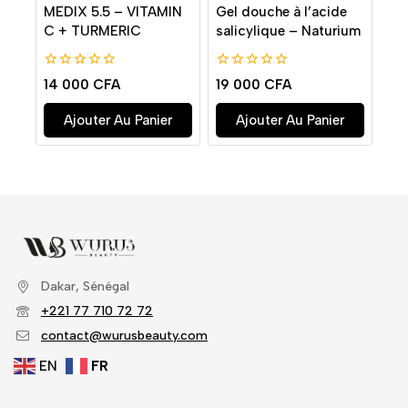
MEDIX 5.5 – VITAMIN
Gel douche à l’acide
C + TURMERIC
salicylique – Naturium
0
0
14 000
CFA
19 000
CFA
de
de
5
5
Ajouter Au Panier
Ajouter Au Panier
Dakar, Sénégal
+221 77 710 72 72
contact@wurusbeauty.com
EN
FR