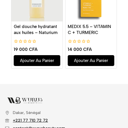
Gel douche hydratant
MEDIX 5.5 – VITAMIN
aux huiles – Naturium
C + TURMERIC
0
0
19 000
CFA
14 000
CFA
de
de
5
5
Ajouter Au Panier
Ajouter Au Panier
Dakar, Sénégal
+221 77 710 72 72