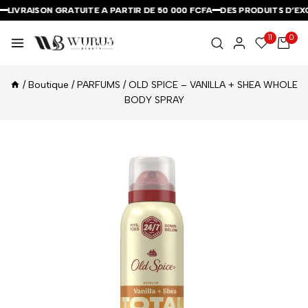
LIVRAISON GRATUITE A PARTIR DE 50 000 FCFA
LIVRAISON GRATUITE A PARTIR DE 50 000 FCFA
LIVRAISON GRATUITE A PARTIR DE 50 000 FCFA
DES PRODUITS D’EXC
DES PRODUITS D’EXC
DES PRODUITS D’EXC
11
0
/
Boutique
/
PARFUMS
/
OLD SPICE – VANILLA + SHEA WHOLE
BODY SPRAY