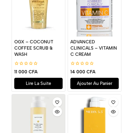
OGX – COCONUT
ADVANCED
COFFEE SCRUB &
CLINICALS – VITAMIN
WASH
C CREAM
0
0
11 000
CFA
14 000
CFA
de
de
5
5
Lire La Suite
Ajouter Au Panier