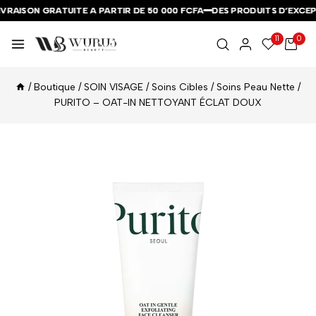
VRAISON GRATUITE A PARTIR DE 50 000 FCFA
VRAISON GRATUITE A PARTIR DE 50 000 FCFA
VRAISON GRATUITE A PARTIR DE 50 000 FCFA
DES PRODUITS D’EXCEPT
DES PRODUITS D’EXCEPT
DES PRODUITS D’EXCEPT
11
0
/
Boutique
/
SOIN VISAGE
/
Soins Cibles
/
Soins Peau Nette
/
PURITO – OAT-IN NETTOYANT ÉCLAT DOUX