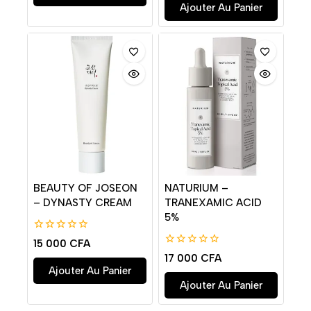
Ajouter Au Panier
BEAUTY OF JOSEON
NATURIUM –
– DYNASTY CREAM
TRANEXAMIC ACID
5%
0
15 000
CFA
de
0
17 000
CFA
5
de
Ajouter Au Panier
5
Ajouter Au Panier