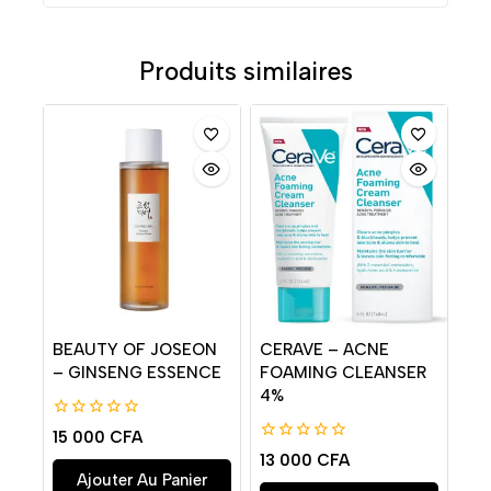
Produits similaires
BEAUTY OF JOSEON
CERAVE – ACNE
– GINSENG ESSENCE
FOAMING CLEANSER
4%
0
15 000
CFA
de
0
13 000
CFA
5
de
Ajouter Au Panier
5