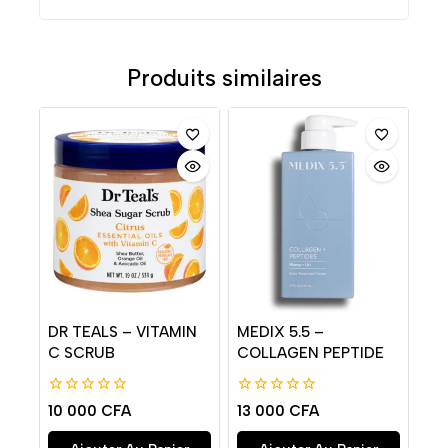
Produits similaires
DR TEALS – VITAMIN
MEDIX 5.5 –
C SCRUB
COLLAGEN PEPTIDE
0
0
10 000
CFA
13 000
CFA
de
de
5
5