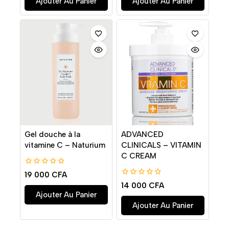
Ajouter Au Panier
Ajouter Au Panier
Gel douche à la
ADVANCED
vitamine C – Naturium
CLINICALS – VITAMIN
C CREAM
0
19 000
CFA
de
0
14 000
CFA
5
de
Ajouter Au Panier
5
Ajouter Au Panier