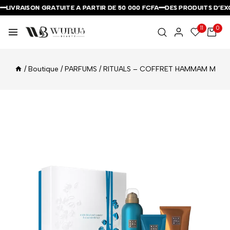
LIVRAISON GRATUITE A PARTIR DE 50 000 FCFA
LIVRAISON GRATUITE A PARTIR DE 50 000 FCFA
LIVRAISON GRATUITE A PARTIR DE 50 000 FCFA
DES PRODUITS D’EXCE
DES PRODUITS D’EXCE
DES PRODUITS D’EXCE
11
0
/
Boutique
/
PARFUMS
/
RITUALS – COFFRET HAMMAM M