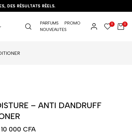
DES RÉSULTATS RÉELS.
DES RÉSULTATS RÉELS.
DES RÉSULTATS RÉELS.
PARFUMS
PROMO
11
0
NOUVEAUTES
DITIONER
ISTURE – ANTI DANDRUFF
IONER
10 000
CFA