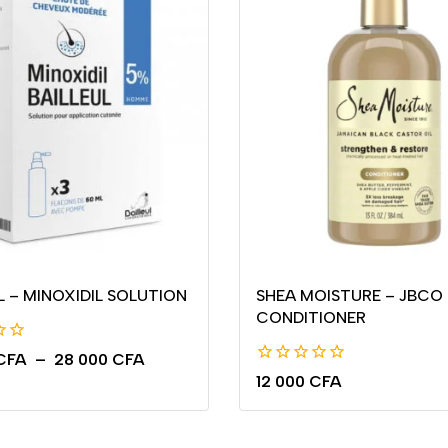
L – MINOXIDIL SOLUTION
SHEA MOISTURE – JBCO
CONDITIONER
CFA
–
28 000
CFA
0
12 000
CFA
de
5