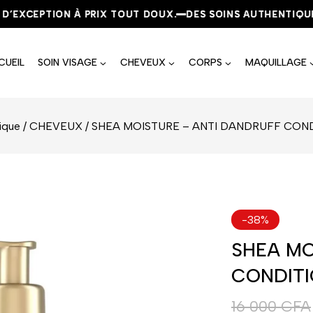
EXCEPTION À PRIX TOUT DOUX.
EXCEPTION À PRIX TOUT DOUX.
EXCEPTION À PRIX TOUT DOUX.
DES SOINS AUTHENTIQUES, 
DES SOINS AUTHENTIQUES, 
DES SOINS AUTHENTIQUES, 
CUEIL
SOIN VISAGE
CHEVEUX
CORPS
MAQUILLAGE
ique
/
CHEVEUX
/
SHEA MOISTURE – ANTI DANDRUFF CON
-38%
SHEA MO
CONDIT
16 000
CFA