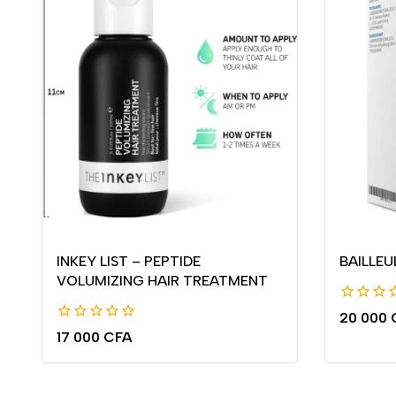
INKEY LIST – PEPTIDE
BAILLEU
VOLUMIZING HAIR TREATMENT
0
20 000
de
0
17 000
CFA
5
de
5