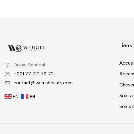
Liens 
Accuei
Dakar, Sénégal
+221 77 710 72 72
Access
contact@wurusbeauty.com
Cheve
Soins 
EN
FR
Soins 