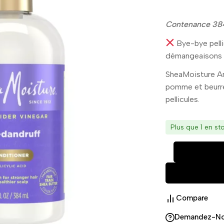
Contenance 38
Bye-bye pelli
démangeaisons 
SheaMoisture Ant
pomme et beurre 
pellicules.
Plus que 1 en st
Compare
Demandez-N