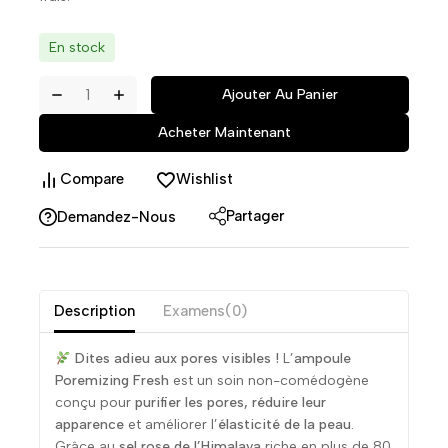
En stock
Ajouter Au Panier
Acheter Maintenant
Compare
Wishlist
Partager
Demandez-Nous
Description
Examens(0)
Dites adieu aux pores visibles !
L’
ampoule
Poremizing Fresh
est un soin non-comédogène
conçu pour
purifier les pores, réduire leur
apparence
et améliorer l’
élasticité de la peau
.
Grâce au
sel rose de l’Himalaya
riche en plus de 80