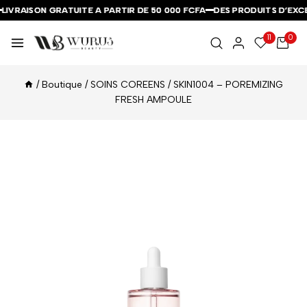
IVRAISON GRATUITE A PARTIR DE 50 000 FCFA
IVRAISON GRATUITE A PARTIR DE 50 000 FCFA
IVRAISON GRATUITE A PARTIR DE 50 000 FCFA
DES PRODUITS D’EXCEP
DES PRODUITS D’EXCEP
DES PRODUITS D’EXCEP
11
0
/
Boutique
/
SOINS COREENS
/
SKIN1004 – POREMIZING
FRESH AMPOULE