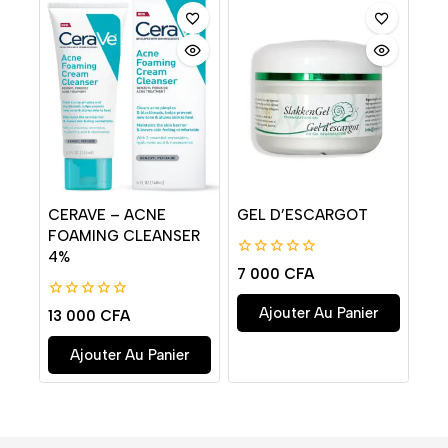
CERAVE – ACNE
GEL D’ESCARGOT
FOAMING CLEANSER
4%
0
7 000
CFA
de
5
0
Ajouter Au Panier
13 000
CFA
de
5
Ajouter Au Panier