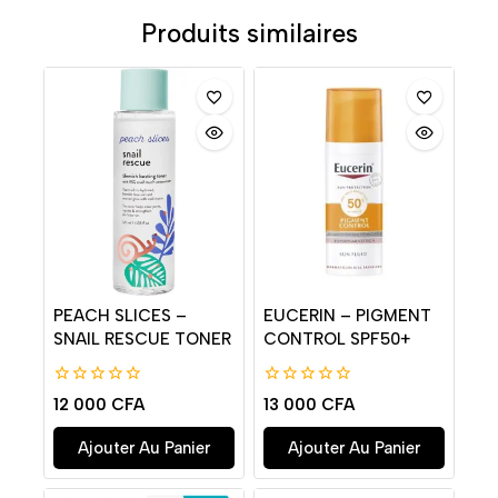
Produits similaires
PEACH SLICES –
EUCERIN – PIGMENT
SNAIL RESCUE TONER
CONTROL SPF50+
0
0
12 000
CFA
13 000
CFA
de
de
5
5
Ajouter Au Panier
Ajouter Au Panier