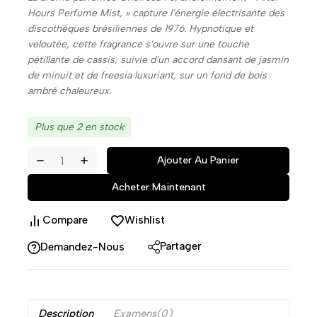
Hours Perfume Mist, » capture l’énergie électrisante des
discothèques brésiliennes de 1976. Hypnotique et
veloutée, cette fragrance s’ouvre sur une touche
pétillante de cassis, suivie d’un accord dansant de jasmin
de minuit et de freesia luxuriant, sur un fond de bois
ambré chaleureux.
Plus que 2 en stock
Ajouter Au Panier
Acheter Maintenant
Compare
Wishlist
Partager
Demandez-Nous
Description
Examens(0)