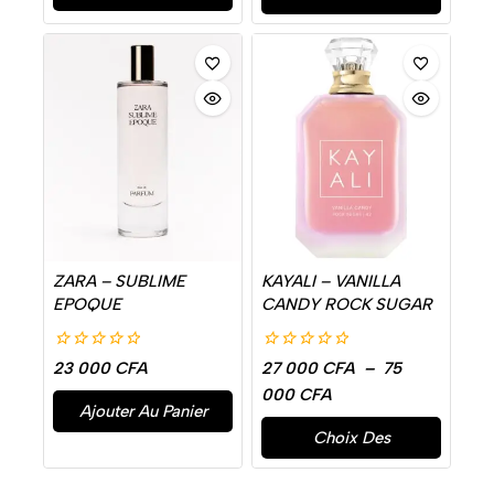
Options
ZARA – SUBLIME
KAYALI – VANILLA
EPOQUE
CANDY ROCK SUGAR
0
0
23 000
CFA
27 000
CFA
–
75
de
de
000
CFA
5
5
Ajouter Au Panier
Choix Des
Options