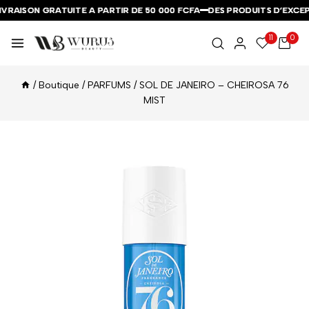
VRAISON GRATUITE A PARTIR DE 50 000 FCFA
VRAISON GRATUITE A PARTIR DE 50 000 FCFA
VRAISON GRATUITE A PARTIR DE 50 000 FCFA
DES PRODUITS D’EXCEPT
DES PRODUITS D’EXCEPT
DES PRODUITS D’EXCEPT
11
0
/
Boutique
/
PARFUMS
/
SOL DE JANEIRO – CHEIROSA 76
MIST