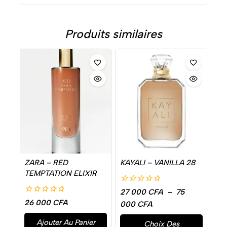
Produits similaires
ZARA – RED
KAYALI – VANILLA 28
TEMPTATION ELIXIR
0
27 000
CFA
–
75
de
0
26 000
CFA
000
CFA
5
de
5
Ajouter Au Panier
Choix Des