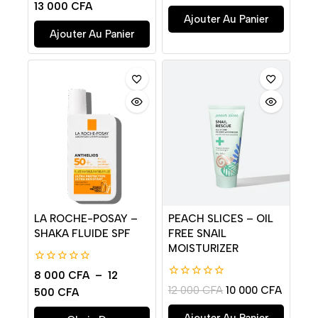
0
13 000
CFA
5
de
Ajouter Au Panier
5
Ajouter Au Panier
LA ROCHE-POSAY –
PEACH SLICES – OIL
SHAKA FLUIDE SPF
FREE SNAIL
MOISTURIZER
0
8 000
CFA
–
12
de
0
12 000
CFA
10 000
CFA
500
CFA
5
de
5
Ajouter Au Panier