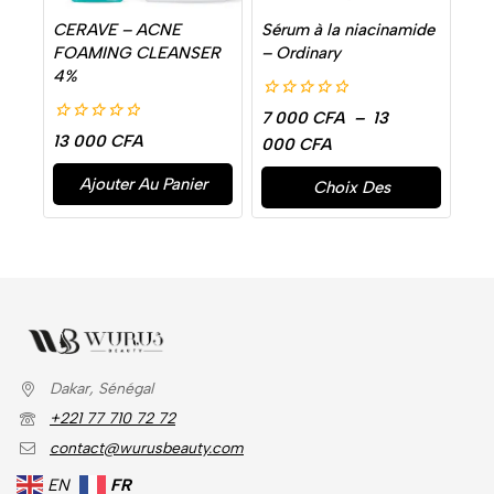
CERAVE – ACNE
Sérum à la niacinamide
FOAMING CLEANSER
– Ordinary
4%
0
7 000
CFA
–
13
de
0
13 000
CFA
000
CFA
5
de
5
Ajouter Au Panier
Choix Des
Options
Dakar, Sénégal
+221 77 710 72 72
contact@wurusbeauty.com
EN
FR