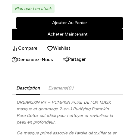
Plus que 1 en stock
Ajouter Au Panier
Acheter Maintenant
Compare
Wishlist
Partager
Demandez-Nous
Description
Examens(0)
URBANSKIN RX – PUMPKIN PORE DETOX MASK
masque et gommage 2-en-1 Purifying Pumpkin
Pore Detox est idéal pour nettoyer et revitaliser la
peau en profondeur.
Ce masque primé associe de l’argile détoxifiante et