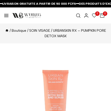
LIVRAISON GRATUITE A PARTIR DE 50 000 FCFA
LIVRAISON GRATUITE A PARTIR DE 50 000 FCFA
LIVRAISON GRATUITE A PARTIR DE 50 000 FCFA
DES PRODUITS D’EXCE
DES PRODUITS D’EXCE
DES PRODUITS D’EXCE
11
0
/
Boutique
/
SOIN VISAGE
/
URBANSKIN RX – PUMPKIN PORE
DETOX MASK