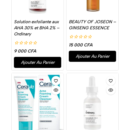
Solution exfoliante aux
BEAUTY OF JOSEON –
AHA 30% et BHA 2% –
GINSENG ESSENCE
Ordinary
0
15 000
CFA
de
0
9 000
CFA
5
de
Ajouter Au Panier
5
Ajouter Au Panier