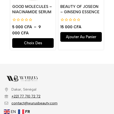
GOOD MOLECULES –
BEAUTY OF JOSEON
NIACINAMIDE SERUM
– GINSENG ESSENCE
0
0
5 000
CFA
–
9
15 000
CFA
de
de
000
CFA
5
5
Ajouter Au Panier
Choix Des
Options
Dakar, Sénégal
+221 77 710 72 72
contact@wurusbeauty.com
EN
FR