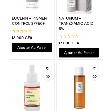
EUCERIN – PIGMENT
NATURIUM –
CONTROL SPF50+
TRANEXAMIC ACID
5%
0
13 000
CFA
de
0
17 000
CFA
5
de
Ajouter Au Panier
5
Ajouter Au Panier