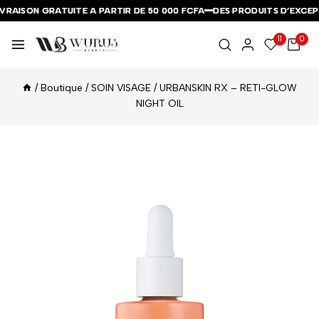
RAISON GRATUITE A PARTIR DE 50 000 FCFA
RAISON GRATUITE A PARTIR DE 50 000 FCFA
RAISON GRATUITE A PARTIR DE 50 000 FCFA
DES PRODUITS D’EXCEPT
DES PRODUITS D’EXCEPT
DES PRODUITS D’EXCEPT
11
0
/
Boutique
/
SOIN VISAGE
/
URBANSKIN RX – RETI-GLOW
NIGHT OIL