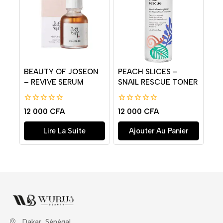
BEAUTY OF JOSEON
PEACH SLICES –
– REVIVE SERUM
SNAIL RESCUE TONER
0
0
12 000
CFA
12 000
CFA
de
de
5
5
Lire La Suite
Ajouter Au Panier
Dakar, Sénégal