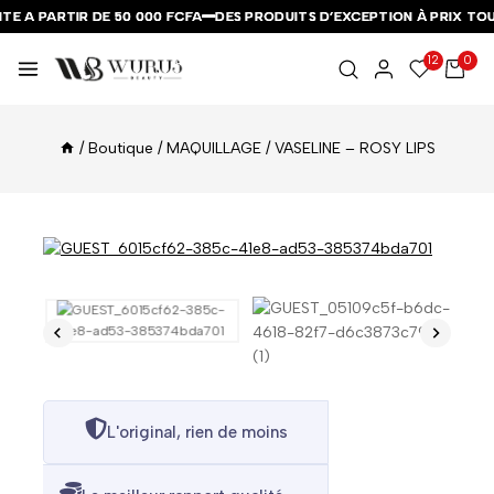
E A PARTIR DE 50 000 FCFA
E A PARTIR DE 50 000 FCFA
E A PARTIR DE 50 000 FCFA
DES PRODUITS D’EXCEPTION À PRIX TOU
DES PRODUITS D’EXCEPTION À PRIX TOU
DES PRODUITS D’EXCEPTION À PRIX TOU
12
0
/
Boutique
/
MAQUILLAGE
/
VASELINE – ROSY LIPS
L'original, rien de moins