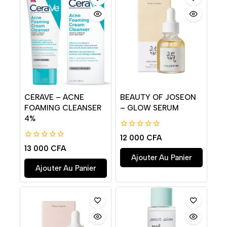
CERAVE – ACNE
BEAUTY OF JOSEON
FOAMING CLEANSER
– GLOW SERUM
4%
0
12 000
CFA
de
0
13 000
CFA
5
de
Ajouter Au Panier
5
Ajouter Au Panier